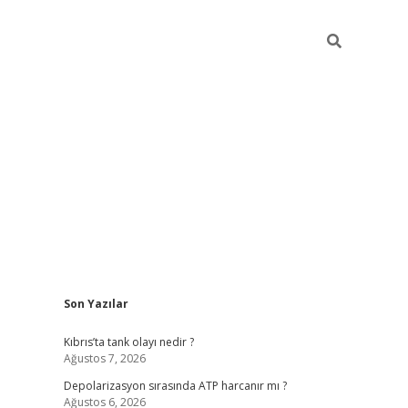
Sidebar
Son Yazılar
grandoperabet yeni gir
Kıbrıs’ta tank olayı nedir ?
Ağustos 7, 2026
Depolarizasyon sırasında ATP harcanır mı ?
Ağustos 6, 2026