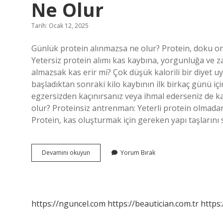
Ne Olur
Tarih: Ocak 12, 2025
Günlük protein alınmazsa ne olur? Protein, doku onar
Yetersiz protein alımı kas kaybına, yorgunluğa ve zay
almazsak kas erir mi? Çok düşük kalorili bir diyet uy
başladıktan sonraki kilo kaybının ilk birkaç günü içi
egzersizden kaçınırsanız veya ihmal ederseniz de ka
olur? Proteinsiz antrenman: Yeterli protein olma
Protein, kas oluşturmak için gereken yapı taşlarını 
Günlük
Devamını okuyun
Yorum Bırak
Alınması
Gereken
Protein
Alınmazsa
Ne
https://nguncel.com
https://beautician.com.tr
https:
Olur