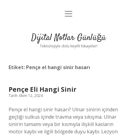
menüyü
Anasayfa
aç
Gizlilik Politikası
Dijital Notlar Günlüğü
Yasal Uyarı
Teknolojiyle dolu keyifli hikayeler!
Hakkımızda
Etiket:
Pençe el hangi sinir hasarı
Pençe Eli Hangi Sinir
Tarih: Ekim 12, 2024
Pençe el hangi sinir hasarı? Ulnar sinirin içinden
geçtiği sulkus içinde travma veya sıkışma. Ulnar
sinirin tamamı veya bir kısmıyla ilişkili kasların
motor kaybı ve ilgili bölgede duyu kaybı. Lezyon