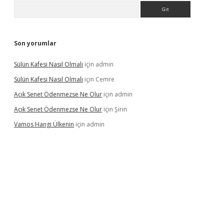
Arama
Son yorumlar
Sülün Kafesi Nasıl Olmalı
için
admin
Sülün Kafesi Nasıl Olmalı
için
Cemre
Açık Senet Ödenmezse Ne Olur
için
admin
Açık Senet Ödenmezse Ne Olur
için
Şirin
Vamos Hangi Ülkenin
için
admin
yeni giriş