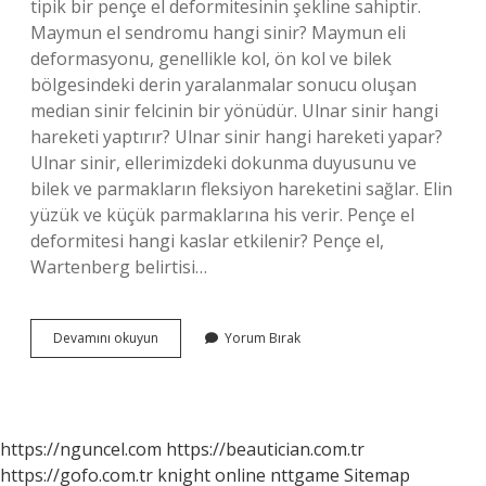
tipik bir pençe el deformitesinin şekline sahiptir.
Maymun el sendromu hangi sinir? Maymun eli
deformasyonu, genellikle kol, ön kol ve bilek
bölgesindeki derin yaralanmalar sonucu oluşan
median sinir felcinin bir yönüdür. Ulnar sinir hangi
hareketi yaptırır? Ulnar sinir hangi hareketi yapar?
Ulnar sinir, ellerimizdeki dokunma duyusunu ve
bilek ve parmakların fleksiyon hareketini sağlar. Elin
yüzük ve küçük parmaklarına his verir. Pençe el
deformitesi hangi kaslar etkilenir? Pençe el,
Wartenberg belirtisi…
Pençe
Devamını okuyun
Yorum Bırak
Eli
Hangi
Sinir
https://nguncel.com
https://beautician.com.tr
https://gofo.com.tr
knight online
nttgame
Sitemap