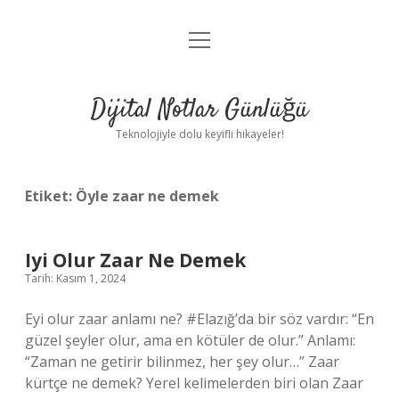
menüyü
Anasayfa
aç
Gizlilik Politikası
Dijital Notlar Günlüğü
Yasal Uyarı
Teknolojiyle dolu keyifli hikayeler!
Hakkımızda
Etiket:
Öyle zaar ne demek
Iyi Olur Zaar Ne Demek
Tarih: Kasım 1, 2024
Eyi olur zaar anlamı ne? #Elazığ’da bir söz vardır: “En
güzel şeyler olur, ama en kötüler de olur.” Anlamı:
“Zaman ne getirir bilinmez, her şey olur…” Zaar
kürtçe ne demek? Yerel kelimelerden biri olan Zaar