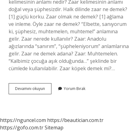
kelimesinin anlamı nedir? Zaar kelimesinin anlamı
doğal veya şüphesizdir. Halk dilinde zaar ne demek?
[1] güçlü korku. Zaar olmak ne demek? [1] ağlama
ve inleme. Öyle zaar ne demek? “Elbette, sanıyorum
ki, şüphesiz, muhtemelen, muhtemel” anlamına
gelir. Zaar nerede kullanılır? Zaar: Anadolu
ağızlarında “sanırım”, “şüpheleniyorum” anlamlarına
gelir. Zaar ne demek adana? Zaar: Muhtemelen.
“Kalbimiz çocuğa aşık olduğunda…” şeklinde bir
cümlede kullanılabilir. Zaar köpek demek mi?…
Iyi
Devamını okuyun
Yorum Bırak
Olur
Zaar
Ne
Demek
https://nguncel.com
https://beautician.com.tr
https://gofo.com.tr
Sitemap