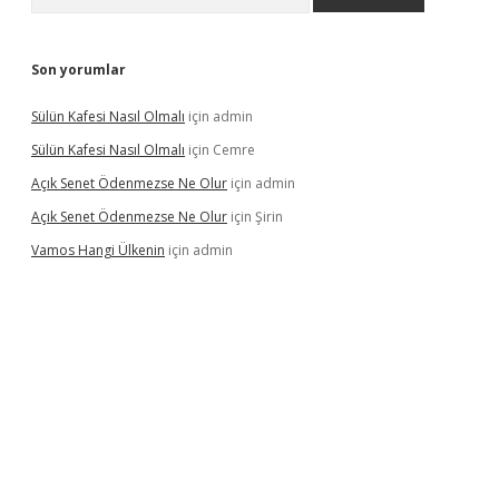
Son yorumlar
Sülün Kafesi Nasıl Olmalı
için
admin
Sülün Kafesi Nasıl Olmalı
için
Cemre
Açık Senet Ödenmezse Ne Olur
için
admin
Açık Senet Ödenmezse Ne Olur
için
Şirin
Vamos Hangi Ülkenin
için
admin
yeni giriş