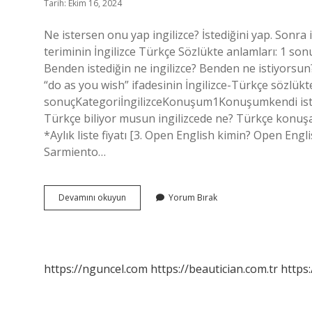
Tarih: Ekim 16, 2024
Ne istersen onu yap ingilizce? İstediğini yap. Sonra
teriminin İngilizce Türkçe Sözlükte anlamları: 1 sonu
Benden istediğin ne ingilizce? Benden ne istiyorsun?
“do as you wish” ifadesinin İngilizce-Türkçe sözlükte
sonuçKategoriİngilizceKonuşum1Konuşumkendi istedi
Türkçe biliyor musun ingilizcede ne? Türkçe konuş
*Aylık liste fiyatı [3. Open English kimin? Open Eng
Sarmiento…
Nasıl
Devamını okuyun
Yorum Bırak
Istersen
Öyle
Yap
İNgilizce
https://nguncel.com
https://beautician.com.tr
https: