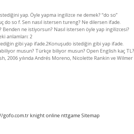
 istediğini yap. Öyle yapma ingilizce ne demek? “do so”
ç do so f. Sen nasıl istersen tureng? Ne dilersen ifade.
 Benden ne istiyorsun? Nasıl istersen öyle yap ingilizcesi?
ki anlamları: 2
ğin gibi yap ifade.2Konuşudo istediğin gibi yap ifade.
abiliyor musun? Türkçe biliyor musun? Open English kaç TL
lish, 2006 yılında Andrés Moreno, Nicolette Rankin ve Wilmer
//gofo.com.tr
knight online
nttgame
Sitemap