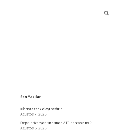
Sidebar
Son Yazılar
grandoperabet yeni giri
Kıbrıs’ta tank olayı nedir ?
Ağustos 7, 2026
Depolarizasyon sırasında ATP harcanır mı ?
Ağustos 6, 2026