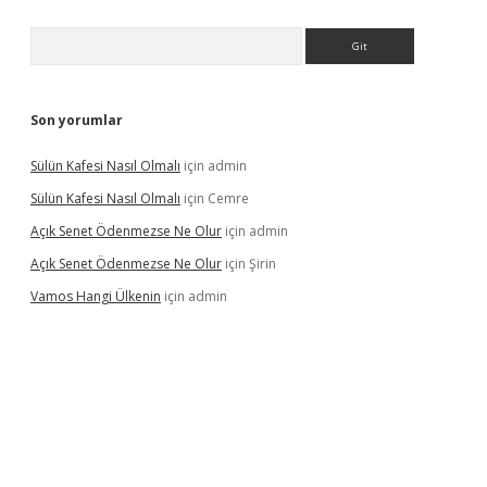
Arama
Son yorumlar
Sülün Kafesi Nasıl Olmalı
için
admin
Sülün Kafesi Nasıl Olmalı
için
Cemre
Açık Senet Ödenmezse Ne Olur
için
admin
Açık Senet Ödenmezse Ne Olur
için
Şirin
Vamos Hangi Ülkenin
için
admin
yeni giriş