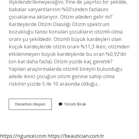
ilişkilendirilemeyeceğini. Yine de şaşırtıcı bir şekilde,
babalar varyantlarının %50’sinden fazlasını
çocuklarına aktarıyor. Otizm aileden gelir mi?
Kardeşlerde Otizm Olasılığı Otizm spektrum
bozukluğu tanısı konulan çocukların otizmli olma
oranı şu şekildedir. Otizmli büyük kardeşleri olan
küçük kardeşlerde otizm oranı %11,3 iken, otizmden
etkilenmeyen büyük kardeşlerde bu oran %0,92’dir
(on kat daha fazla). Otizm yüzde kaç genetik?
Yapılan araştırmalarda otizmli bireyin bulunduğu
ailede ikinci çocuğun otizm genine sahip olma
riskinin yüzde 5 ile 10 arasında olduğu…
Otizm
Devamını okuyun
Yorum Bırak
Geni
Kimden
Gelir
https://nguncel.com
https://beautician.com.tr