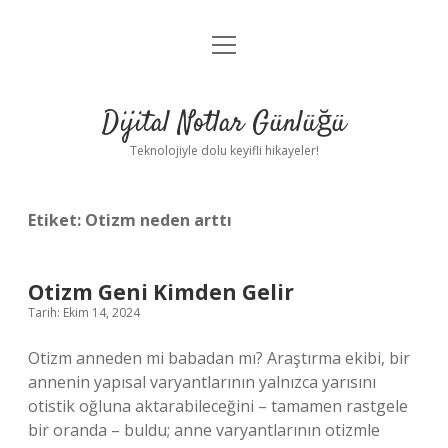
menüyü
Anasayfa
aç
Gizlilik Politikası
Dijital Notlar Günlüğü
Yasal Uyarı
Teknolojiyle dolu keyifli hikayeler!
Hakkımızda
Etiket:
Otizm neden arttı
Otizm Geni Kimden Gelir
Tarih: Ekim 14, 2024
Otizm anneden mi babadan mı? Araştırma ekibi, bir
annenin yapısal varyantlarının yalnızca yarısını
otistik oğluna aktarabileceğini – tamamen rastgele
bir oranda – buldu; anne varyantlarının otizmle