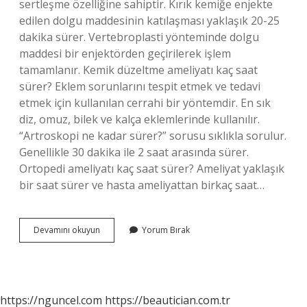
sertleşme özelliğine sahiptir. Kırık kemiğe enjekte
edilen dolgu maddesinin katılaşması yaklaşık 20-25
dakika sürer. Vertebroplasti yönteminde dolgu
maddesi bir enjektörden geçirilerek işlem
tamamlanır. Kemik düzeltme ameliyatı kaç saat
sürer? Eklem sorunlarını tespit etmek ve tedavi
etmek için kullanılan cerrahi bir yöntemdir. En sık
diz, omuz, bilek ve kalça eklemlerinde kullanılır.
“Artroskopi ne kadar sürer?” sorusu sıklıkla sorulur.
Genellikle 30 dakika ile 2 saat arasında sürer.
Ortopedi ameliyatı kaç saat sürer? Ameliyat yaklaşık
bir saat sürer ve hasta ameliyattan birkaç saat…
Osteoporoz
Devamını okuyun
Yorum Bırak
Ameliyatı
Kaç
Saat
Sürer
https://nguncel.com
https://beautician.com.tr