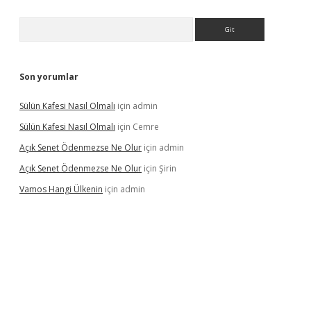
Arama
Son yorumlar
Sülün Kafesi Nasıl Olmalı
için
admin
Sülün Kafesi Nasıl Olmalı
için
Cemre
Açık Senet Ödenmezse Ne Olur
için
admin
Açık Senet Ödenmezse Ne Olur
için
Şirin
Vamos Hangi Ülkenin
için
admin
yeni giriş