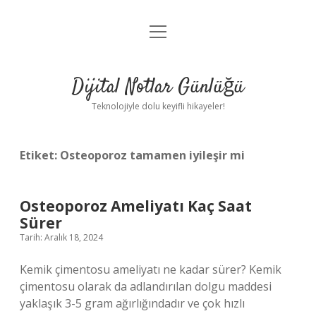
menüyü
Anasayfa
aç
Gizlilik Politikası
Dijital Notlar Günlüğü
Yasal Uyarı
Teknolojiyle dolu keyifli hikayeler!
Hakkımızda
Etiket:
Osteoporoz tamamen iyileşir mi
Osteoporoz Ameliyatı Kaç Saat
Sürer
Tarih: Aralık 18, 2024
Kemik çimentosu ameliyatı ne kadar sürer? Kemik
çimentosu olarak da adlandırılan dolgu maddesi
yaklaşık 3-5 gram ağırlığındadır ve çok hızlı