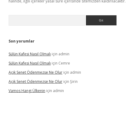
halinde, ilgili içerikler yasal süre içerisinde sitemizden kaldırılacaktır.
Arama
Son yorumlar
Sülün Kafesi Nasıl Olmalı
için
admin
Sülün Kafesi Nasıl Olmalı
için
Cemre
Açık Senet Ödenmezse Ne Olur
için
admin
Açık Senet Ödenmezse Ne Olur
için
Şirin
Vamos Hangi Ülkenin
için
admin