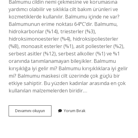
Balmumu cildin nemi çekmesine ve korumasına
yardımcı olabilir ve sıklıkla cilt bakım ürünleri ve
kozmetiklerde kullanılır. Balmumu içinde ne var?
Balmumunun erime noktası 64°C’dir. Balmumu,
hidrokarbonlar (%14), triesterler (%3),
hidroksimonoesterler (%4), hidroksipoliesterler
(%8), monoasit esterler (%1), asit poliesterler (%2),
serbest asitler (%12), serbest alkoller (%1) ve %1
oranında tanımlanamayan bileşikler. Balmumu
kırışıklığa iyi gelir mi? Balmumu kırışıklıklara iyi gelir
mi? Balmumu maskesi cilt üzerinde çok güçlü bir
etkiye sahiptir. Bu yüzden kadınlar arasında en çok
kullanılan malzemelerden biridir.…
Balmumu
Devamını okuyun
Yorum Bırak
Hangi
Vitaminler
Var