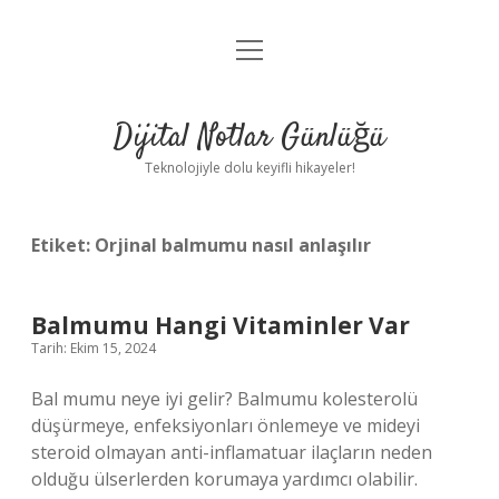
menüyü
Anasayfa
aç
Gizlilik Politikası
Dijital Notlar Günlüğü
Yasal Uyarı
Teknolojiyle dolu keyifli hikayeler!
Hakkımızda
Etiket:
Orjinal balmumu nasıl anlaşılır
Balmumu Hangi Vitaminler Var
Tarih: Ekim 15, 2024
Bal mumu neye iyi gelir? Balmumu kolesterolü
düşürmeye, enfeksiyonları önlemeye ve mideyi
steroid olmayan anti-inflamatuar ilaçların neden
olduğu ülserlerden korumaya yardımcı olabilir.