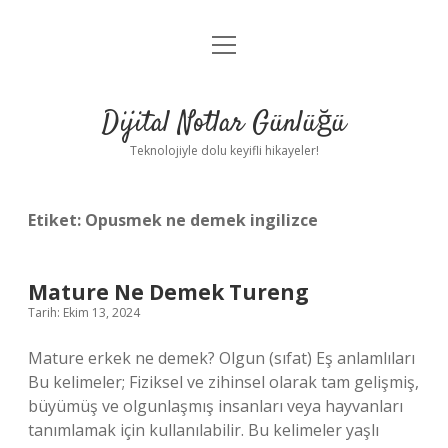
menüyü
Anasayfa
aç
Gizlilik Politikası
Dijital Notlar Günlüğü
Yasal Uyarı
Teknolojiyle dolu keyifli hikayeler!
Hakkımızda
Etiket:
Opusmek ne demek ingilizce
Mature Ne Demek Tureng
Tarih: Ekim 13, 2024
Mature erkek ne demek? Olgun (sıfat) Eş anlamlıları
Bu kelimeler; Fiziksel ve zihinsel olarak tam gelişmiş,
büyümüş ve olgunlaşmış insanları veya hayvanları
tanımlamak için kullanılabilir. Bu kelimeler yaşlı