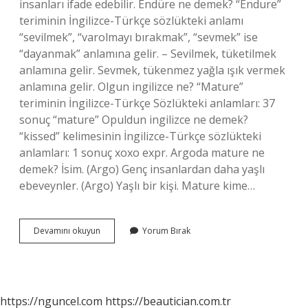
insanları ifade edebilir. Endüre ne demek? “Endure”
teriminin İngilizce-Türkçe sözlükteki anlamı
“sevilmek”, “varolmayı bırakmak”, “sevmek” ise
“dayanmak” anlamına gelir. – Sevilmek, tüketilmek
anlamına gelir. Sevmek, tükenmez yağla ışık vermek
anlamına gelir. Olgun ingilizce ne? “Mature”
teriminin İngilizce-Türkçe Sözlükteki anlamları: 37
sonuç “mature” Opuldun ingilizce ne demek?
“kissed” kelimesinin İngilizce-Türkçe sözlükteki
anlamları: 1 sonuç xoxo expr. Argoda mature ne
demek? İsim. (Argo) Genç insanlardan daha yaşlı
ebeveynler. (Argo) Yaşlı bir kişi. Mature kime…
Mature
Devamını okuyun
Yorum Bırak
Ne
Demek
Tureng
https://nguncel.com
https://beautician.com.tr