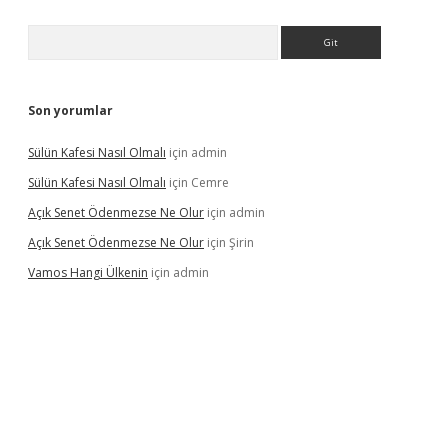
Arama
Son yorumlar
Sülün Kafesi Nasıl Olmalı
için
admin
Sülün Kafesi Nasıl Olmalı
için
Cemre
Açık Senet Ödenmezse Ne Olur
için
admin
Açık Senet Ödenmezse Ne Olur
için
Şirin
Vamos Hangi Ülkenin
için
admin
yeni giriş