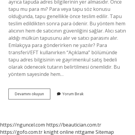
ayrıca tapuda adres bilgilerinin yer almasıdır. Önce
tapu mu para mı? Para veya tapu söz konusu
olduğunda, tapu genellikle önce teslim edilir. Tapu
teslim edildikten sonra para ödenir. Bu yöntem hem
alıcının hem de satıcının güvenliğini sağlar. Alıcı satın
aldığı mülkün tapusunu alır ve satıcı parasını alır.
Emlakçıya para gönderirken ne yazılır? Para
transferi/EFT kullanırken “Açıklama” bölümünde
tapu adres bilgisinin ve gayrimenkul satış bedeli
olarak ödenecek tutarın belirtilmesi önemlidir. Bu
yöntem sayesinde hem…
Ev
Devamını okuyun
Yorum Bırak
Alırken
Açıklamaya
Ne
Yazılır
https://nguncel.com
https://beautician.com.tr
https://gofo.com.tr
knight online
nttgame
Sitemap