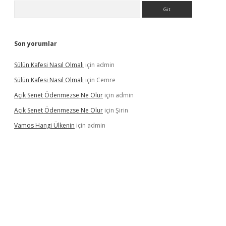
Arama
Son yorumlar
Sülün Kafesi Nasıl Olmalı
için
admin
Sülün Kafesi Nasıl Olmalı
için
Cemre
Açık Senet Ödenmezse Ne Olur
için
admin
Açık Senet Ödenmezse Ne Olur
için
Şirin
Vamos Hangi Ülkenin
için
admin
yeni giriş