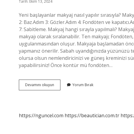
Tarih: Ekim 13, 2024
Yeni başlayanlar makyaj nasıl yapılır sırasıyla? Mak
2: Baz.Adım 3: Gözler.Adım 4: Fondöten ve kapatıcı.Adı
7: Sabitleme. Makyaj hangi sırayla yapılmalı? Makya
makyajı olarak sıralanabilir. Ten makyajı; Fondöten, k
uygulanmasından oluşur. Makyaja başlamadan önce 
yapmanız önerilir. Sabah uyandığınızda yüzünüzü te
olursa olsun nemlendiricinizi ve güneş kreminizi sü
yapabilirsiniz! Önce kontür mü fondöten…
Makyaj
Devamını okuyun
Yorum Bırak
Nereden
Başlanır
https://nguncel.com
https://beautician.com.tr
https: