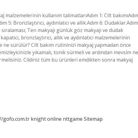
yaj malzemelerinin kullanım talimatlarıAdım 1: Cilt bakımıAdı
m 5: Bronzlaştırıcı, aydınlatıcı ve allık.Adım 6: Dudaklar.Adım
j sıralaması; Ten makyajı günlük göz makyajı ve dudak
apatıcı, bronzlaştırıcı, allık ve aydınlatıcı malzemelerinin
ne sürülür? Cilt bakım rutininizi makyaj yapmadan önce
mizleyicinizle yıkamalı, tonik sürmeli ve ardından mevsim n
rmelisiniz. Cildiniz tüm bu ürünleri emdikten sonra makyaj
//gofo.com.tr
knight online
nttgame
Sitemap