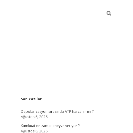
Sidebar
Son Yazılar
grandoperabet yeni giri
Depolarizasyon sırasında ATP harcanır mı ?
Ağustos 6, 2026
Kumkuat ne zaman meyve veriyor ?
Ağustos 6, 2026