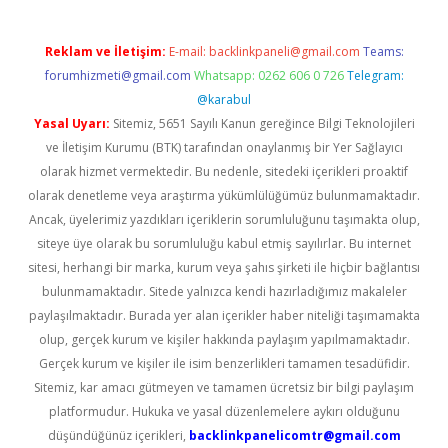
Reklam ve İletişim:
E-mail:
backlinkpaneli@gmail.com
Teams:
forumhizmeti@gmail.com
Whatsapp: 0262 606 0 726
Telegram:
@karabul
Yasal Uyarı:
Sitemiz, 5651 Sayılı Kanun gereğince Bilgi Teknolojileri
ve İletişim Kurumu (BTK) tarafından onaylanmış bir Yer Sağlayıcı
olarak hizmet vermektedir. Bu nedenle, sitedeki içerikleri proaktif
olarak denetleme veya araştırma yükümlülüğümüz bulunmamaktadır.
Ancak, üyelerimiz yazdıkları içeriklerin sorumluluğunu taşımakta olup,
siteye üye olarak bu sorumluluğu kabul etmiş sayılırlar. Bu internet
sitesi, herhangi bir marka, kurum veya şahıs şirketi ile hiçbir bağlantısı
bulunmamaktadır. Sitede yalnızca kendi hazırladığımız makaleler
paylaşılmaktadır. Burada yer alan içerikler haber niteliği taşımamakta
olup, gerçek kurum ve kişiler hakkında paylaşım yapılmamaktadır.
Gerçek kurum ve kişiler ile isim benzerlikleri tamamen tesadüfidir.
Sitemiz, kar amacı gütmeyen ve tamamen ücretsiz bir bilgi paylaşım
platformudur. Hukuka ve yasal düzenlemelere aykırı olduğunu
düşündüğünüz içerikleri,
backlinkpanelicomtr@gmail.com