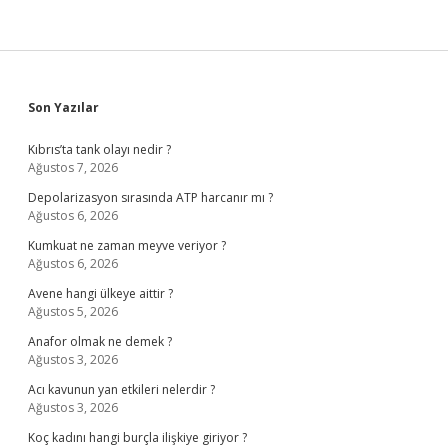
Sidebar
Son Yazılar
Kıbrıs’ta tank olayı nedir ?
Ağustos 7, 2026
Depolarizasyon sırasında ATP harcanır mı ?
Ağustos 6, 2026
Kumkuat ne zaman meyve veriyor ?
Ağustos 6, 2026
Avene hangi ülkeye aittir ?
Ağustos 5, 2026
Anafor olmak ne demek ?
Ağustos 3, 2026
Acı kavunun yan etkileri nelerdir ?
Ağustos 3, 2026
Koç kadını hangi burçla ilişkiye giriyor ?