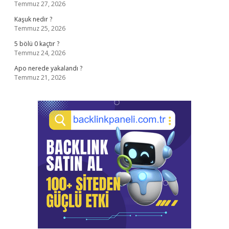
Temmuz 27, 2026
Kaşuk nedir ?
Temmuz 25, 2026
5 bölü 0 kaçtır ?
Temmuz 24, 2026
Apo nerede yakalandı ?
Temmuz 21, 2026