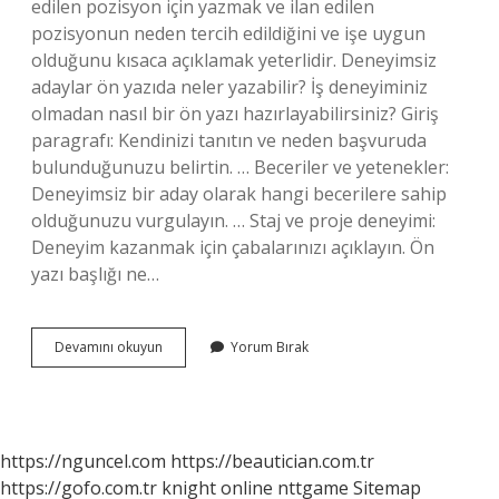
edilen pozisyon için yazmak ve ilan edilen
pozisyonun neden tercih edildiğini ve işe uygun
olduğunu kısaca açıklamak yeterlidir. Deneyimsiz
adaylar ön yazıda neler yazabilir? İş deneyiminiz
olmadan nasıl bir ön yazı hazırlayabilirsiniz? Giriş
paragrafı: Kendinizi tanıtın ve neden başvuruda
bulunduğunuzu belirtin. … Beceriler ve yetenekler:
Deneyimsiz bir aday olarak hangi becerilere sahip
olduğunuzu vurgulayın. … Staj ve proje deneyimi:
Deneyim kazanmak için çabalarınızı açıklayın. Ön
yazı başlığı ne…
İŞ
Devamını okuyun
Yorum Bırak
Başvurusu
Ön
Yazı
Ne
Yazılır
https://nguncel.com
https://beautician.com.tr
https://gofo.com.tr
knight online
nttgame
Sitemap