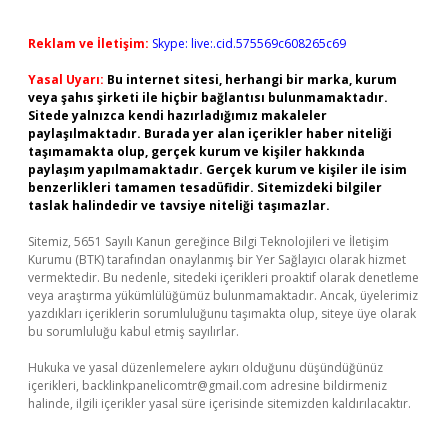
Reklam ve İletişim:
Skype: live:.cid.575569c608265c69
Yasal Uyarı:
Bu internet sitesi, herhangi bir marka, kurum
veya şahıs şirketi ile hiçbir bağlantısı bulunmamaktadır.
Sitede yalnızca kendi hazırladığımız makaleler
paylaşılmaktadır. Burada yer alan içerikler haber niteliği
taşımamakta olup, gerçek kurum ve kişiler hakkında
paylaşım yapılmamaktadır. Gerçek kurum ve kişiler ile isim
benzerlikleri tamamen tesadüfidir. Sitemizdeki bilgiler
taslak halindedir ve tavsiye niteliği taşımazlar.
Sitemiz, 5651 Sayılı Kanun gereğince Bilgi Teknolojileri ve İletişim
Kurumu (BTK) tarafından onaylanmış bir Yer Sağlayıcı olarak hizmet
vermektedir. Bu nedenle, sitedeki içerikleri proaktif olarak denetleme
veya araştırma yükümlülüğümüz bulunmamaktadır. Ancak, üyelerimiz
yazdıkları içeriklerin sorumluluğunu taşımakta olup, siteye üye olarak
bu sorumluluğu kabul etmiş sayılırlar.
Hukuka ve yasal düzenlemelere aykırı olduğunu düşündüğünüz
içerikleri,
backlinkpanelicomtr@gmail.com
adresine bildirmeniz
halinde, ilgili içerikler yasal süre içerisinde sitemizden kaldırılacaktır.