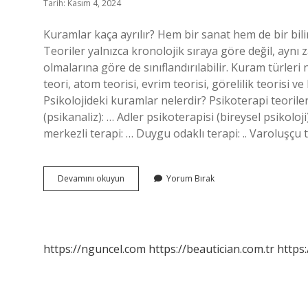
Tarih: Kasım 4, 2024
Kuramlar kaça ayrılır? Hem bir sanat hem de bir bilim
Teoriler yalnızca kronolojik sıraya göre değil, aynı
olmalarına göre de sınıflandırılabilir. Kuram türleri
teori, atom teorisi, evrim teorisi, görelilik teorisi v
Psikolojideki kuramlar nelerdir? Psikoterapi teoriler
(psikanaliz): … Adler psikoterapisi (bireysel psikoloji
merkezli terapi: … Duygu odaklı terapi: .. Varoluşçu 
Kuramlar
Devamını okuyun
Yorum Bırak
Nelerdir
https://nguncel.com
https://beautician.com.tr
https: