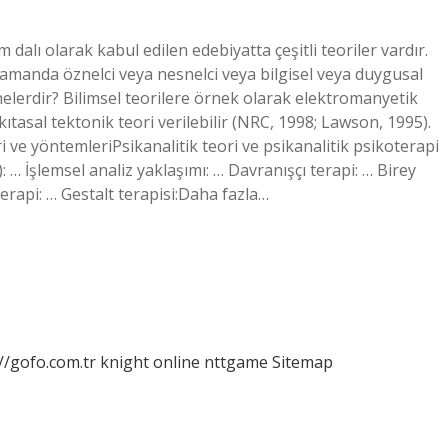
 dalı olarak kabul edilen edebiyatta çeşitli teoriler vardır.
 zamanda öznelci veya nesnelci veya bilgisel veya duygusal
 nelerdir? Bilimsel teorilere örnek olarak elektromanyetik
e kıtasal tektonik teori verilebilir (NRC, 1998; Lawson, 1995).
i ve yöntemleriPsikanalitik teori ve psikanalitik psikoterapi
): … İşlemsel analiz yaklaşımı: … Davranışçı terapi: … Birey
terapi: … Gestalt terapisi:Daha fazla…
//gofo.com.tr
knight online
nttgame
Sitemap