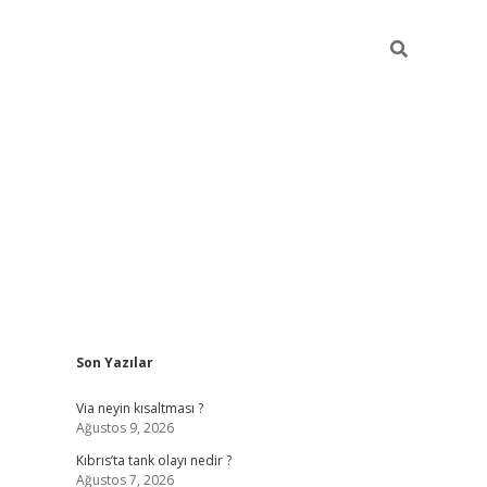
Sidebar
Son Yazılar
grandoperabet yeni giri
Via neyin kısaltması ?
Ağustos 9, 2026
Kıbrıs’ta tank olayı nedir ?
Ağustos 7, 2026