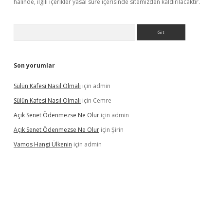
halinde, ilgili içerikler yasal süre içerisinde sitemizden kaldırılacaktır.
Arama
Son yorumlar
Sülün Kafesi Nasıl Olmalı
için
admin
Sülün Kafesi Nasıl Olmalı
için
Cemre
Açık Senet Ödenmezse Ne Olur
için
admin
Açık Senet Ödenmezse Ne Olur
için
Şirin
Vamos Hangi Ülkenin
için
admin