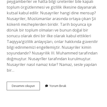
peygamberler ve hatta bilgi üretenler bile kapalı
toplum örgütlenmesi ve gizlilik ilkesine dayanarak
kutsal kabul edilir. Nusayriler hangi dine mensup?
Nusayriler, Müslümanlar arasında ortaya çıkan Şii
kökenli mezheplerden biridir. Tarih boyunca içe
dönük bir toplum olmaları ve bunun doğal bir
sonucu olarak dini bir ilke olarak kabul ettikleri
Taqiyya/gizlilik anlayışları, onlar hakkında güvenilir
bilgi edinmemizi engellemiştir. Nusayriler kimin
soyundandır? Nusayrilik III. Muhammed tarafından
doğmuştur. Nusayrîler tarafından kurulmuştur.
Nusayriler nasıl namaz kılar? Namaz, sesle yapılan
bir…
Nusayrîler
Devamını okuyun
Yorum Bırak
Alevi
Mi