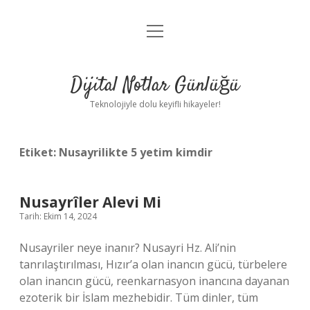
menüyü
Anasayfa
aç
Gizlilik Politikası
Dijital Notlar Günlüğü
Yasal Uyarı
Teknolojiyle dolu keyifli hikayeler!
Hakkımızda
Etiket:
Nusayrilikte 5 yetim kimdir
Nusayrîler Alevi Mi
Tarih: Ekim 14, 2024
Nusayriler neye inanır? Nusayri Hz. Ali’nin
tanrılaştırılması, Hızır’a olan inancın gücü, türbelere
olan inancın gücü, reenkarnasyon inancına dayanan
ezoterik bir İslam mezhebidir. Tüm dinler, tüm