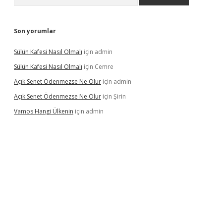
Son yorumlar
Sülün Kafesi Nasıl Olmalı
için
admin
Sülün Kafesi Nasıl Olmalı
için
Cemre
Açık Senet Ödenmezse Ne Olur
için
admin
Açık Senet Ödenmezse Ne Olur
için
Şirin
Vamos Hangi Ülkenin
için
admin
yeni giriş