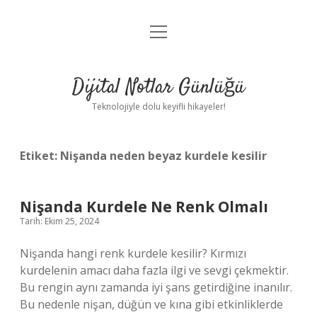
menüyü
Anasayfa
aç
Gizlilik Politikası
Dijital Notlar Günlüğü
Yasal Uyarı
Teknolojiyle dolu keyifli hikayeler!
Hakkımızda
Etiket:
Nişanda neden beyaz kurdele kesilir
Nişanda Kurdele Ne Renk Olmalı
Tarih: Ekim 25, 2024
Nişanda hangi renk kurdele kesilir? Kırmızı
kurdelenin amacı daha fazla ilgi ve sevgi çekmektir.
Bu rengin aynı zamanda iyi şans getirdiğine inanılır.
Bu nedenle nişan, düğün ve kına gibi etkinliklerde