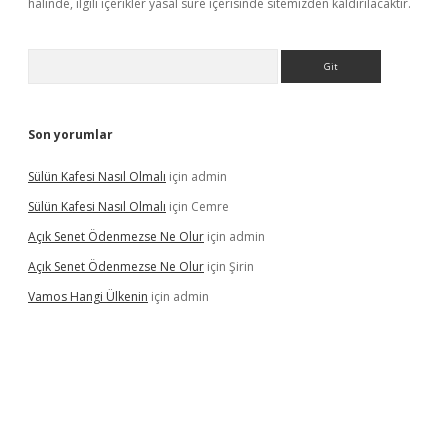
halinde, ilgili içerikler yasal süre içerisinde sitemizden kaldırılacaktır.
Arama
Son yorumlar
Sülün Kafesi Nasıl Olmalı
için
admin
Sülün Kafesi Nasıl Olmalı
için
Cemre
Açık Senet Ödenmezse Ne Olur
için
admin
Açık Senet Ödenmezse Ne Olur
için
Şirin
Vamos Hangi Ülkenin
için
admin