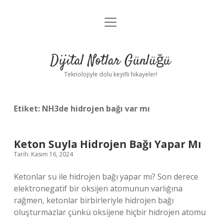
menüyü
Anasayfa
aç
Gizlilik Politikası
Dijital Notlar Günlüğü
Yasal Uyarı
Teknolojiyle dolu keyifli hikayeler!
Hakkımızda
Etiket:
NH3de hidrojen bağı var mı
Keton Suyla Hidrojen Bağı Yapar Mı
Tarih: Kasım 16, 2024
Ketonlar su ile hidrojen bağı yapar mı? Son derece
elektronegatif bir oksijen atomunun varlığına
rağmen, ketonlar birbirleriyle hidrojen bağı
oluşturmazlar çünkü oksijene hiçbir hidrojen atomu