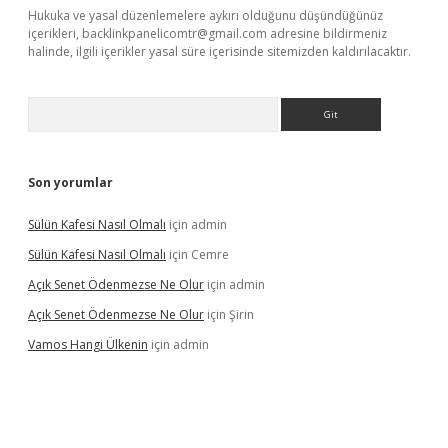
Hukuka ve yasal düzenlemelere aykırı olduğunu düşündüğünüz
içerikleri,
backlinkpanelicomtr@gmail.com
adresine bildirmeniz
halinde, ilgili içerikler yasal süre içerisinde sitemizden kaldırılacaktır.
Arama
Son yorumlar
Sülün Kafesi Nasıl Olmalı
için
admin
Sülün Kafesi Nasıl Olmalı
için
Cemre
Açık Senet Ödenmezse Ne Olur
için
admin
Açık Senet Ödenmezse Ne Olur
için
Şirin
Vamos Hangi Ülkenin
için
admin