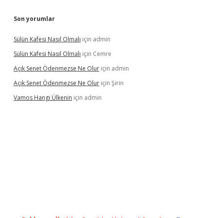
Son yorumlar
Sülün Kafesi Nasıl Olmalı
için
admin
Sülün Kafesi Nasıl Olmalı
için
Cemre
Açık Senet Ödenmezse Ne Olur
için
admin
Açık Senet Ödenmezse Ne Olur
için
Şirin
Vamos Hangi Ülkenin
için
admin
 yeni giriş