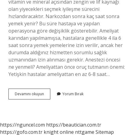
vitamin ve mineral açısından zengin ve lif kaynağı
olan yiyecekleri seçmek iyileşme sürecini
hızlandıracaktır. Narkozdan sonra kaç saat sonra
yemek yenir? Bu süre hastaya ve yapılan
operasyona göre değişiklik gösterebilir. Ameliyat
karından yapılmamışsa, hastalara genellikle 4 ila 6
saat sonra yemek yemelerine izin verilir, ancak her
durumda aldığınız hizmetten sorumlu sağlık
uzmanından izin alınması gerekir. Anestezi öncesi
ne yenmeli? Ameliyattan önce oruç tutmanın önemi:
Yetişkin hastalar ameliyattan en az 6-8 saat…
Anestezi
Devamını okuyun
Yorum Bırak
Sonrası
Ne
Yenmeli
https://nguncel.com
https://beautician.com.tr
https://gofo.com.tr
knight online
nttgame
Sitemap