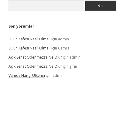
Arama
Son yorumlar
Sülün Kafesi Nasıl Olmalı
için
admin
Sülün Kafesi Nasıl Olmalı
için
Cemre
Açık Senet Ödenmezse Ne Olur
için
admin
Açık Senet Ödenmezse Ne Olur
için
Şirin
Vamos Hangi Ülkenin
için
admin
yeni giriş