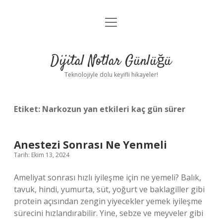
menüyü
Anasayfa
aç
Gizlilik Politikası
Dijital Notlar Günlüğü
Yasal Uyarı
Teknolojiyle dolu keyifli hikayeler!
Hakkımızda
Etiket:
Narkozun yan etkileri kaç gün sürer
Anestezi Sonrası Ne Yenmeli
Tarih: Ekim 13, 2024
Ameliyat sonrası hızlı iyileşme için ne yemeli? Balık,
tavuk, hindi, yumurta, süt, yoğurt ve baklagiller gibi
protein açısından zengin yiyecekler yemek iyileşme
sürecini hızlandırabilir. Yine, sebze ve meyveler gibi