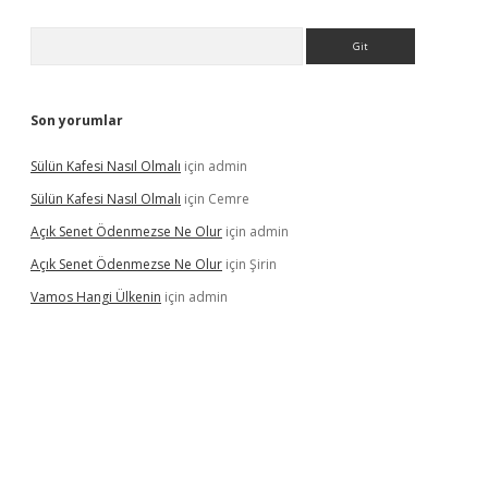
Arama
Son yorumlar
Sülün Kafesi Nasıl Olmalı
için
admin
Sülün Kafesi Nasıl Olmalı
için
Cemre
Açık Senet Ödenmezse Ne Olur
için
admin
Açık Senet Ödenmezse Ne Olur
için
Şirin
Vamos Hangi Ülkenin
için
admin
yeni giriş