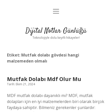
menüyü
Anasayfa
aç
Gizlilik Politikası
Dijital Notlar Günlüğü
Yasal Uyarı
Teknolojiyle dolu keyifli hikayeler!
Hakkımızda
Etiket:
Mutfak dolabı gövdesi hangi
malzemeden olmalı
Mutfak Dolabı Mdf Olur Mu
Tarih: Ekim 21, 2024
MDF mutfak dolabı dayanıklı mı? MDF, mutfak
dolapları için en iyi malzemelerden biri olarak birçok
faydaya sahiptir. Bilmeniz gerekenler şunlardır: