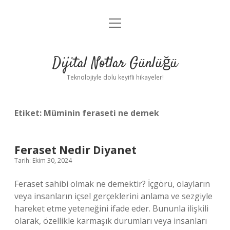
menüyü
Anasayfa
aç
Gizlilik Politikası
Dijital Notlar Günlüğü
Yasal Uyarı
Teknolojiyle dolu keyifli hikayeler!
Hakkımızda
Etiket:
Müminin feraseti ne demek
Feraset Nedir Diyanet
Tarih: Ekim 30, 2024
Feraset sahibi olmak ne demektir? İçgörü, olayların
veya insanların içsel gerçeklerini anlama ve sezgiyle
hareket etme yeteneğini ifade eder. Bununla ilişkili
olarak, özellikle karmaşık durumları veya insanları