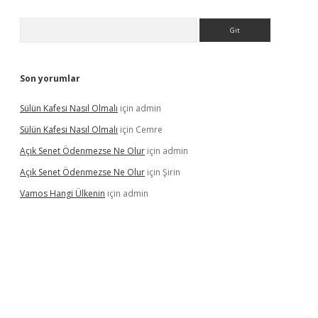
Arama
Son yorumlar
Sülün Kafesi Nasıl Olmalı
için
admin
Sülün Kafesi Nasıl Olmalı
için
Cemre
Açık Senet Ödenmezse Ne Olur
için
admin
Açık Senet Ödenmezse Ne Olur
için
Şirin
Vamos Hangi Ülkenin
için
admin
yeni giriş