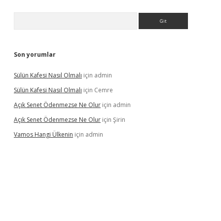
Arama
Son yorumlar
Sülün Kafesi Nasıl Olmalı
için
admin
Sülün Kafesi Nasıl Olmalı
için
Cemre
Açık Senet Ödenmezse Ne Olur
için
admin
Açık Senet Ödenmezse Ne Olur
için
Şirin
Vamos Hangi Ülkenin
için
admin
yeni giriş