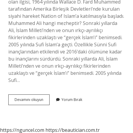
olan ilgisi, 1964 yılında Wallace D. Fard Muhammed
tarafından Amerika Birleşik Devletleri’nde kurulan
siyahi hareket Nation of Islam’a katılmasıyla başladı.
Muhammed Ali hangi mezheptir? Sonraki yıllarda
Ali, İslam Milleti’nden ve onun ırkçı-ayrılıkçı
fikirlerinden uzaklaştı ve “gerçek İslam’ı” benimsedi.
2005 yılında Sufi İslam’a geçti. Özellikle Sünni Sufi
inançlarından etkilendi ve 2016’daki ölümüne kadar
bu inançlarını sürdürdü. Sonraki yıllarda Ali, İslam
Milleti’nden ve onun ırkçı-ayrılıkçı fikirlerinden
uzaklaştı ve “gerçek İslam’ı” benimsedi. 2005 yılında
Sufi…
Muhammed
Devamını okuyun
Yorum Bırak
Ali
Dini
Nedir
https://nguncel.com
https://beautician.com.tr