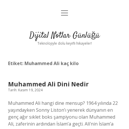
menüyü
Anasayfa
aç
Gizlilik Politikası
Dijital Notlar Günlüğü
Yasal Uyarı
Teknolojiyle dolu keyifli hikayeler!
Hakkımızda
Etiket:
Muhammed Ali kaç kilo
Muhammed Ali Dini Nedir
Tarih: Kasım 19, 2024
Muhammed Ali hangi dine mensup? 1964 yılında 22
yaşındayken Sonny Liston’ı yenerek dünyanın en
genç ağır sıklet boks şampiyonu olan Muhammed
Ali, zaferinin ardından İslam’a geçti. Ali’nin İslam’a