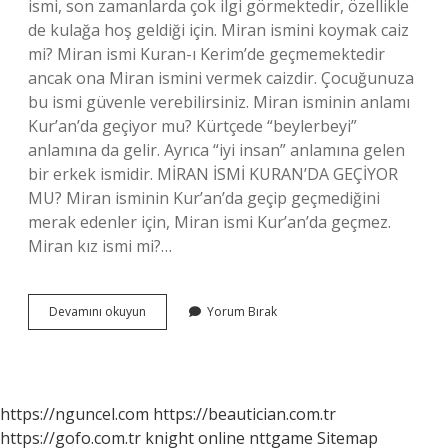
ismi, son zamanlarda çok ilgi görmektedir, özellikle
de kulağa hoş geldiği için. Miran ismini koymak caiz
mi? Miran ismi Kuran-ı Kerim’de geçmemektedir
ancak ona Miran ismini vermek caizdir. Çocuğunuza
bu ismi güvenle verebilirsiniz. Miran isminin anlamı
Kur’an’da geçiyor mu? Kürtçede “beylerbeyi”
anlamına da gelir. Ayrıca “iyi insan” anlamına gelen
bir erkek ismidir. MİRAN İSMİ KURAN’DA GEÇİYOR
MU? Miran isminin Kur’an’da geçip geçmediğini
merak edenler için, Miran ismi Kur’an’da geçmez.
Miran kız ismi mi?…
Miran
Devamını okuyun
Yorum Bırak
Isminin
Yanına
Ne
Gider
https://nguncel.com
https://beautician.com.tr
https://gofo.com.tr
knight online
nttgame
Sitemap