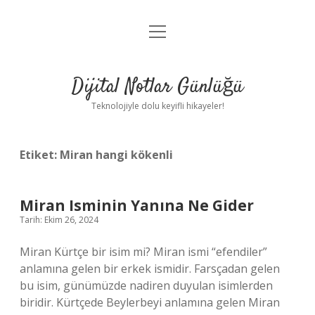
menüyü
Anasayfa
aç
Gizlilik Politikası
Dijital Notlar Günlüğü
Yasal Uyarı
Teknolojiyle dolu keyifli hikayeler!
Hakkımızda
Etiket:
Miran hangi kökenli
Miran Isminin Yanına Ne Gider
Tarih: Ekim 26, 2024
Miran Kürtçe bir isim mi? Miran ismi “efendiler”
anlamına gelen bir erkek ismidir. Farsçadan gelen
bu isim, günümüzde nadiren duyulan isimlerden
biridir. Kürtçede Beylerbeyi anlamına gelen Miran