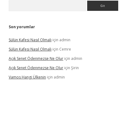
Arama
Son yorumlar
Sülün Kafesi Nasıl Olmalı
için
admin
Sülün Kafesi Nasıl Olmalı
için
Cemre
Açık Senet Ödenmezse Ne Olur
için
admin
Açık Senet Ödenmezse Ne Olur
için
Şirin
Vamos Hangi Ülkenin
için
admin
yeni giriş