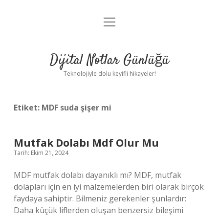
menüyü
Anasayfa
aç
Gizlilik Politikası
Dijital Notlar Günlüğü
Yasal Uyarı
Teknolojiyle dolu keyifli hikayeler!
Hakkımızda
Etiket:
MDF suda şişer mi
Mutfak Dolabı Mdf Olur Mu
Tarih: Ekim 21, 2024
MDF mutfak dolabı dayanıklı mı? MDF, mutfak
dolapları için en iyi malzemelerden biri olarak birçok
faydaya sahiptir. Bilmeniz gerekenler şunlardır:
Daha küçük liflerden oluşan benzersiz bileşimi