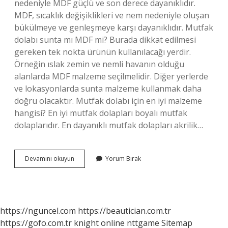
nedeniyle MDF güçlü ve son derece dayanıklıdır.
MDF, sıcaklık değişiklikleri ve nem nedeniyle oluşan
bükülmeye ve genleşmeye karşı dayanıklıdır. Mutfak
dolabı sunta mı MDF mi? Burada dikkat edilmesi
gereken tek nokta ürünün kullanılacağı yerdir.
Örneğin ıslak zemin ve nemli havanın olduğu
alanlarda MDF malzeme seçilmelidir. Diğer yerlerde
ve lokasyonlarda sunta malzeme kullanmak daha
doğru olacaktır. Mutfak dolabı için en iyi malzeme
hangisi? En iyi mutfak dolapları boyalı mutfak
dolaplarıdır. En dayanıklı mutfak dolapları akrilik…
Mutfak
Devamını okuyun
Yorum Bırak
Dolabı
Mdf
Olur
Mu
https://nguncel.com
https://beautician.com.tr
https://gofo.com.tr
knight online
nttgame
Sitemap