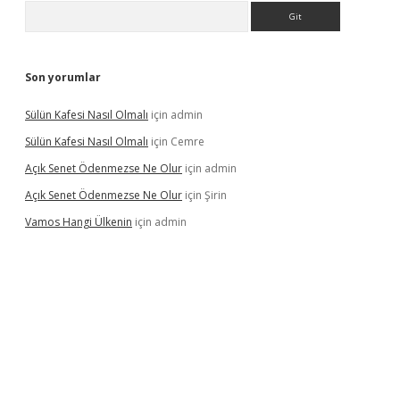
Arama
Son yorumlar
Sülün Kafesi Nasıl Olmalı
için
admin
Sülün Kafesi Nasıl Olmalı
için
Cemre
Açık Senet Ödenmezse Ne Olur
için
admin
Açık Senet Ödenmezse Ne Olur
için
Şirin
Vamos Hangi Ülkenin
için
admin
yeni giriş