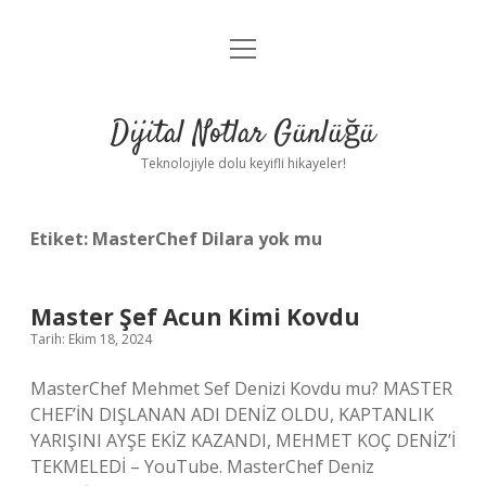
menüyü
Anasayfa
aç
Gizlilik Politikası
Dijital Notlar Günlüğü
Yasal Uyarı
Teknolojiyle dolu keyifli hikayeler!
Hakkımızda
Etiket:
MasterChef Dilara yok mu
Master Şef Acun Kimi Kovdu
Tarih: Ekim 18, 2024
MasterChef Mehmet Sef Denizi Kovdu mu? MASTER
CHEF’İN DIŞLANAN ADI DENİZ OLDU, KAPTANLIK
YARIŞINI AYŞE EKİZ KAZANDI, MEHMET KOÇ DENİZ’İ
TEKMELEDİ – YouTube. MasterChef Deniz