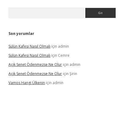
Arama
Son yorumlar
Sülün Kafesi Nasıl Olmalı
için
admin
Sülün Kafesi Nasıl Olmalı
için
Cemre
Açık Senet Ödenmezse Ne Olur
için
admin
Açık Senet Ödenmezse Ne Olur
için
Şirin
Vamos Hangi Ülkenin
için
admin
t yeni giriş