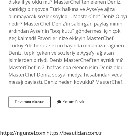
diskalifiye oldu mu? MasterChef’ten elenen Deniz,
katıldığı bir şovda Türk halkına ve Ayşe’ye ağza
alınmayacak sözler söyledi… MasterChef Deniz Olayı
nedir? MasterChef Deniz’in saldırgan paylaşımının
ardından Ayşe’nin “boş kutu” göndermesi için çok
geç kalmadı! Favorilerinize ekleyin MasterChef
Türkiye’de henüz sezon başında olmamıza rağmen
Deniz, tepki çeken ve sözleriyle Ayşe’yi ağlatan
isimlerden biriydi. Deniz MasterChef’ten ayrıldı mı?
MasterChef’in 2. haftasında elenen isim Deniz oldu.
MasterChef Deniz, sosyal medya hesabından veda
mesajı paylaştı. Deniz neden kovuldu? MasterChef…
Master
Devamını okuyun
Yorum Bırak
Şef
Acun
Kimi
Kovdu
https://nguncel.com
https://beautician.com.tr