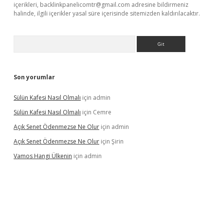
içerikleri,
backlinkpanelicomtr@gmail.com
adresine bildirmeniz
halinde, ilgili içerikler yasal süre içerisinde sitemizden kaldırılacaktır.
Arama
Son yorumlar
Sülün Kafesi Nasıl Olmalı
için
admin
Sülün Kafesi Nasıl Olmalı
için
Cemre
Açık Senet Ödenmezse Ne Olur
için
admin
Açık Senet Ödenmezse Ne Olur
için
Şirin
Vamos Hangi Ülkenin
için
admin