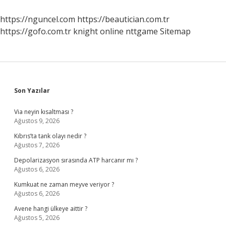
Antibiyotik
Kullanımı
https://nguncel.com
https://beautician.com.tr
https://gofo.com.tr
knight online
nttgame
Sitemap
Sidebar
Son Yazılar
Via neyin kısaltması ?
Ağustos 9, 2026
Kıbrıs’ta tank olayı nedir ?
Ağustos 7, 2026
Depolarizasyon sırasında ATP harcanır mı ?
Ağustos 6, 2026
Kumkuat ne zaman meyve veriyor ?
Ağustos 6, 2026
Avene hangi ülkeye aittir ?
Ağustos 5, 2026