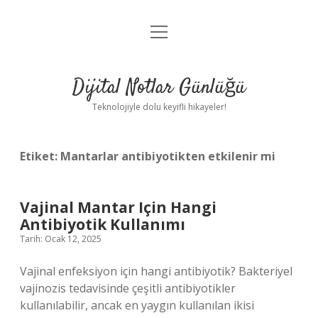
menüyü
Anasayfa
aç
Gizlilik Politikası
Dijital Notlar Günlüğü
Yasal Uyarı
Teknolojiyle dolu keyifli hikayeler!
Hakkımızda
Etiket:
Mantarlar antibiyotikten etkilenir mi
Vajinal Mantar Için Hangi
Antibiyotik Kullanımı
Tarih: Ocak 12, 2025
Vajinal enfeksiyon için hangi antibiyotik? Bakteriyel
vajinozis tedavisinde çeşitli antibiyotikler
kullanılabilir, ancak en yaygın kullanılan ikisi