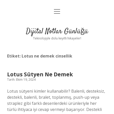
menüyü
Anasayfa
aç
Gizlilik Politikası
Dijital Notlar Günlüğü
Yasal Uyarı
Teknolojiyle dolu keyifli hikayeler!
Hakkımızda
Etiket:
Lotus ne demek cinsellik
Lotus Sütyen Ne Demek
Tarih: Ekim 19, 2024
Lotus sütyeni kimler kullanabilir? Balenli, desteksiz,
destekli, balenli, bralet, toplanmış, push-up veya
straplez gibi farklı desenlerdeki ürünleriyle her
türlü ihtiyaca iyi cevap vermeyi başarıyor. Destekli