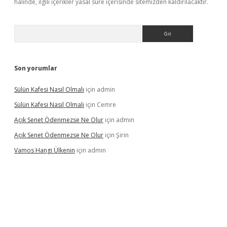
halinde, ilgili içerikler yasal süre içerisinde sitemizden kaldırılacaktır.
Arama
Son yorumlar
Sülün Kafesi Nasıl Olmalı
için
admin
Sülün Kafesi Nasıl Olmalı
için
Cemre
Açık Senet Ödenmezse Ne Olur
için
admin
Açık Senet Ödenmezse Ne Olur
için
Şirin
Vamos Hangi Ülkenin
için
admin