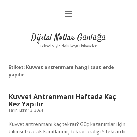
menüyü
Anasayfa
aç
Gizlilik Politikası
Dijital Notlar Günlüğü
Yasal Uyarı
Teknolojiyle dolu keyifli hikayeler!
Hakkımızda
Etiket:
Kuvvet antrenmanı hangi saatlerde
yapılır
Kuvvet Antrenmanı Haftada Kaç
Kez Yapılır
Tarih: Ekim 12, 2024
Kuvvet antrenmanı kaç tekrar? Güç kazanımları için
bilimsel olarak kanıtlanmış tekrar aralığı 5 tekrardır.