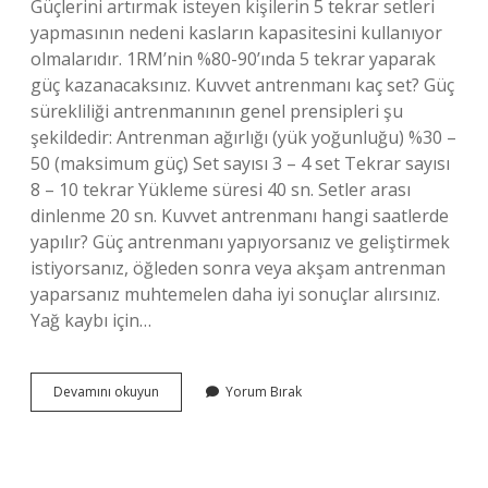
Güçlerini artırmak isteyen kişilerin 5 tekrar setleri
yapmasının nedeni kasların kapasitesini kullanıyor
olmalarıdır. 1RM’nin %80-90’ında 5 tekrar yaparak
güç kazanacaksınız. Kuvvet antrenmanı kaç set? Güç
sürekliliği antrenmanının genel prensipleri şu
şekildedir: Antrenman ağırlığı (yük yoğunluğu) %30 –
50 (maksimum güç) Set sayısı 3 – 4 set Tekrar sayısı
8 – 10 tekrar Yükleme süresi 40 sn. Setler arası
dinlenme 20 sn. Kuvvet antrenmanı hangi saatlerde
yapılır? Güç antrenmanı yapıyorsanız ve geliştirmek
istiyorsanız, öğleden sonra veya akşam antrenman
yaparsanız muhtemelen daha iyi sonuçlar alırsınız.
Yağ kaybı için…
Kuvvet
Devamını okuyun
Yorum Bırak
Antrenmanı
Haftada
Kaç
Kez