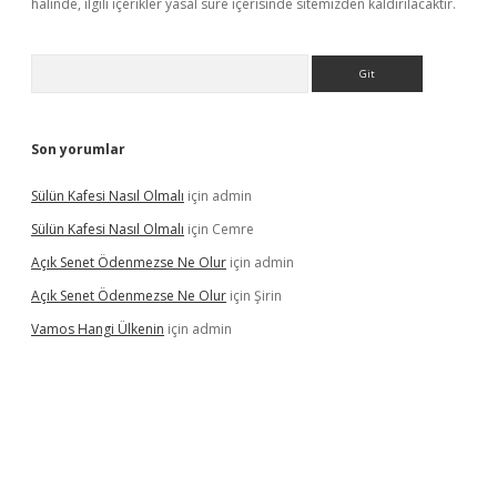
halinde, ilgili içerikler yasal süre içerisinde sitemizden kaldırılacaktır.
Arama
Son yorumlar
Sülün Kafesi Nasıl Olmalı
için
admin
Sülün Kafesi Nasıl Olmalı
için
Cemre
Açık Senet Ödenmezse Ne Olur
için
admin
Açık Senet Ödenmezse Ne Olur
için
Şirin
Vamos Hangi Ülkenin
için
admin