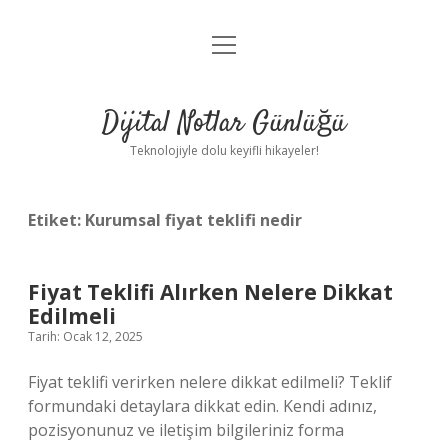
menüyü
Anasayfa
aç
Gizlilik Politikası
Dijital Notlar Günlüğü
Yasal Uyarı
Teknolojiyle dolu keyifli hikayeler!
Hakkımızda
Etiket:
Kurumsal fiyat teklifi nedir
Fiyat Teklifi Alırken Nelere Dikkat
Edilmeli
Tarih: Ocak 12, 2025
Fiyat teklifi verirken nelere dikkat edilmeli? Teklif
formundaki detaylara dikkat edin. Kendi adınız,
pozisyonunuz ve iletişim bilgileriniz forma