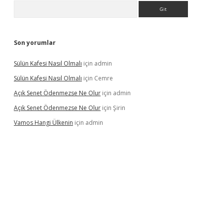
Arama
Son yorumlar
Sülün Kafesi Nasıl Olmalı
için
admin
Sülün Kafesi Nasıl Olmalı
için
Cemre
Açık Senet Ödenmezse Ne Olur
için
admin
Açık Senet Ödenmezse Ne Olur
için
Şirin
Vamos Hangi Ülkenin
için
admin
yeni giriş