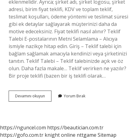
eklenmelidir. Ayrıca; şirket adı, şirket logosu, şirket
adresi, birim fiyat teklifi, KDV ve toplam teklif,
teslimat koşulları, ödeme yöntemi ve teslimat süresi
gibi ek detaylar sağlayarak müşterinizi daha da
motive edeceksiniz. Fiyat teklifi nasıl alınır? Teklif
Talebi E-postalarının Metni Selamlama – Alıcıya
ismiyle nazikçe hitap edin. Giriş – Teklif talebi için
bağlam sağlamak amacıyla kendinizi veya şirketinizi
tanıtın. Teklif Talebi – Teklif talebinizde açık ve öz
olun. Daha fazla makale… Teklif verirken ne yazılır?
Bir proje teklifi (bazen bir iş teklifi olarak…
Fiyat
Devamını okuyun
Yorum Bırak
Teklifi
Alırken
Nelere
Dikkat
Edilmeli
https://nguncel.com
https://beautician.com.tr
https://gofo.com.tr
knight online
nttgame
Sitemap