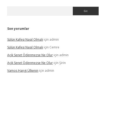
Arama
Son yorumlar
Sülün Kafesi Nasıl Olmalı
için
admin
Sülün Kafesi Nasıl Olmalı
için
Cemre
Açık Senet Ödenmezse Ne Olur
için
admin
Açık Senet Ödenmezse Ne Olur
için
Şirin
Vamos Hangi Ülkenin
için
admin
eni giriş