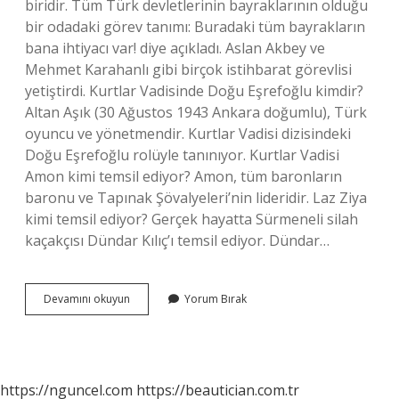
biridir. Tüm Türk devletlerinin bayraklarının olduğu
bir odadaki görev tanımı: Buradaki tüm bayrakların
bana ihtiyacı var! diye açıkladı. Aslan Akbey ve
Mehmet Karahanlı gibi birçok istihbarat görevlisi
yetiştirdi. Kurtlar Vadisinde Doğu Eşrefoğlu kimdir?
Altan Aşık (30 Ağustos 1943 Ankara doğumlu), Türk
oyuncu ve yönetmendir. Kurtlar Vadisi dizisindeki
Doğu Eşrefoğlu rolüyle tanınıyor. Kurtlar Vadisi
Amon kimi temsil ediyor? Amon, tüm baronların
baronu ve Tapınak Şövalyeleri’nin lideridir. Laz Ziya
kimi temsil ediyor? Gerçek hayatta Sürmeneli silah
kaçakçısı Dündar Kılıç’ı temsil ediyor. Dündar…
Doğu
Devamını okuyun
Yorum Bırak
Eşrefoğlu
Kimi
Temsil
Ediyor
https://nguncel.com
https://beautician.com.tr