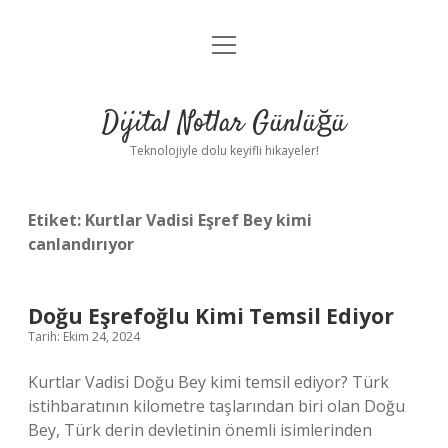
menüyü
Anasayfa
aç
Gizlilik Politikası
Dijital Notlar Günlüğü
Yasal Uyarı
Teknolojiyle dolu keyifli hikayeler!
Hakkımızda
Etiket:
Kurtlar Vadisi Eşref Bey kimi
canlandırıyor
Doğu Eşrefoğlu Kimi Temsil Ediyor
Tarih: Ekim 24, 2024
Kurtlar Vadisi Doğu Bey kimi temsil ediyor? Türk
istihbaratının kilometre taşlarından biri olan Doğu
Bey, Türk derin devletinin önemli isimlerinden