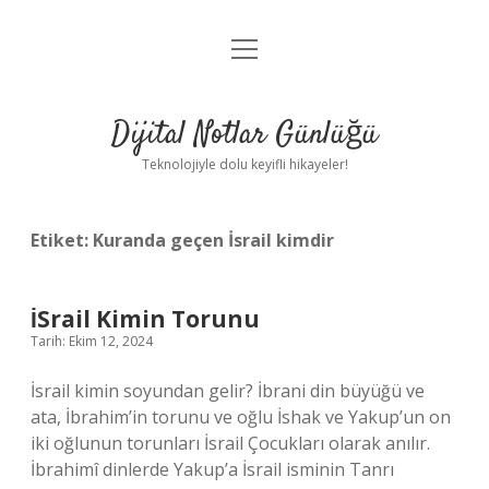
menüyü
Anasayfa
aç
Gizlilik Politikası
Dijital Notlar Günlüğü
Yasal Uyarı
Teknolojiyle dolu keyifli hikayeler!
Hakkımızda
Etiket:
Kuranda geçen İsrail kimdir
İSrail Kimin Torunu
Tarih: Ekim 12, 2024
İsrail kimin soyundan gelir? İbrani din büyüğü ve
ata, İbrahim’in torunu ve oğlu İshak ve Yakup’un on
iki oğlunun torunları İsrail Çocukları olarak anılır.
İbrahimî dinlerde Yakup’a İsrail isminin Tanrı