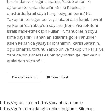
tarafından verildiğine inanılır. Yakup’un on iki
oğlunun torunları İsrail’in On İki Kabilesini
oluşturdu. İsrail soyu hangi peygamberin? Hz.
Yakup’un bir diğer adı veya lakabı olan İsrâil, Tevrat
ve Kur’an’da Yakup’un soyunu (Bene Yisrael/Beni
İsrâîl) ifade etmek için kullanılır. Yahudilerin soyu
kime dayanır? Tanah anlatılarına göre Yahudiler
aslen Kenan’da yaşayan İbrahim’in, karısı Sara’nın,
oğlu İshak’ın, torunu Yakup’un ve Yakup’un karısı ve
Yahuda’nın annesi Lea’nın soyundan gelirler ve bu
atalardan sıkça söz…
İSrail
Devamını okuyun
Yorum Bırak
Kimin
Torunu
https://nguncel.com
https://beautician.com.tr
https://gofo.com.tr
knight online
nttgame
Sitemap