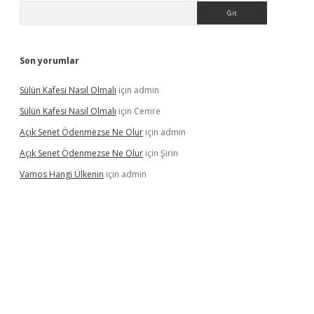
Arama
Son yorumlar
Sülün Kafesi Nasıl Olmalı
için
admin
Sülün Kafesi Nasıl Olmalı
için
Cemre
Açık Senet Ödenmezse Ne Olur
için
admin
Açık Senet Ödenmezse Ne Olur
için
Şirin
Vamos Hangi Ülkenin
için
admin
 yeni giriş