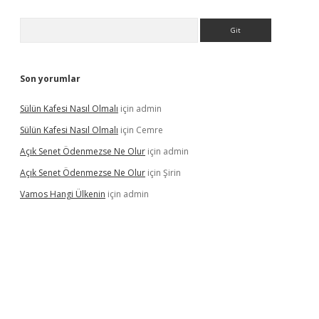
Arama
Son yorumlar
Sülün Kafesi Nasıl Olmalı
için
admin
Sülün Kafesi Nasıl Olmalı
için
Cemre
Açık Senet Ödenmezse Ne Olur
için
admin
Açık Senet Ödenmezse Ne Olur
için
Şirin
Vamos Hangi Ülkenin
için
admin
yeni giriş