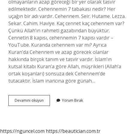
olmayanların azap göreceği bir yer olarak tasvir
edilmektedir. Cehennemin 7 tabakası nedir? Her
uçağın bir adı vardır. Cehennem. Seir. Hutame. Lezza.
Sekar. Cahim. Haviye. Kaç cennet kaç cehennem var?
Çünkü Allah’ın rahmeti gazabından büyüktür.
Cennetin 8 kapısı, cehennemin 7 kapısı vardır –
YouTube. Kuranda cehennem var mı? Ayrıca
Kuran’da Cehennem ve azap görecek olanlar
hakkında birçok tanım ve tasvir vardır. İslam’ın
kutsal kitabı Kuran’a göre Allah, müşrikleri (Allah’a
ortak koşanları) sonsuza dek Cehennem’de
tutacaktır. İslam inancına göre günah…
Kuranda
Devamını okuyun
Yorum Bırak
Kac
Cehennem
Var
https://nguncel.com
https://beautician.com.tr