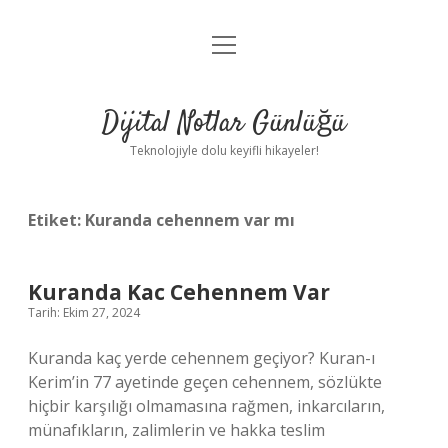
menüyü
Anasayfa
aç
Gizlilik Politikası
Dijital Notlar Günlüğü
Yasal Uyarı
Teknolojiyle dolu keyifli hikayeler!
Hakkımızda
Etiket:
Kuranda cehennem var mı
Kuranda Kac Cehennem Var
Tarih: Ekim 27, 2024
Kuranda kaç yerde cehennem geçiyor? Kuran-ı
Kerim’in 77 ayetinde geçen cehennem, sözlükte
hiçbir karşılığı olmamasına rağmen, inkarcıların,
münafıkların, zalimlerin ve hakka teslim