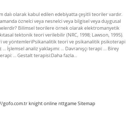
 dalı olarak kabul edilen edebiyatta çeşitli teoriler vardır.
 zamanda öznelci veya nesnelci veya bilgisel veya duygusal
 nelerdir? Bilimsel teorilere örnek olarak elektromanyetik
e kıtasal tektonik teori verilebilir (NRC, 1998; Lawson, 1995).
i ve yöntemleriPsikanalitik teori ve psikanalitik psikoterapi
): … İşlemsel analiz yaklaşımı: … Davranışçı terapi: … Birey
terapi: … Gestalt terapisi:Daha fazla…
//gofo.com.tr
knight online
nttgame
Sitemap