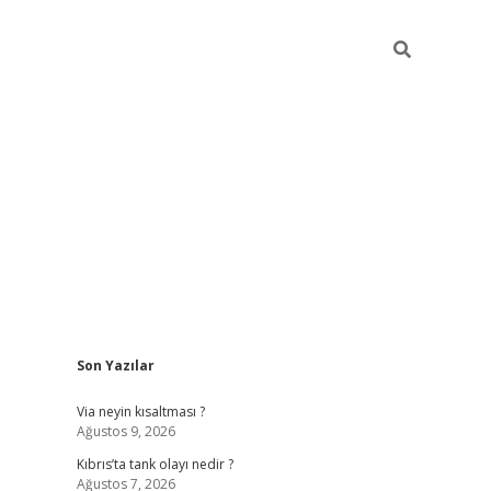
Sidebar
Son Yazılar
grandoperabet yeni gir
Via neyin kısaltması ?
Ağustos 9, 2026
Kıbrıs’ta tank olayı nedir ?
Ağustos 7, 2026