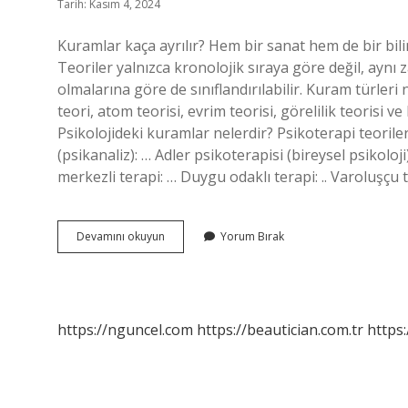
Tarih: Kasım 4, 2024
Kuramlar kaça ayrılır? Hem bir sanat hem de bir bilim
Teoriler yalnızca kronolojik sıraya göre değil, aynı
olmalarına göre de sınıflandırılabilir. Kuram türleri
teori, atom teorisi, evrim teorisi, görelilik teorisi v
Psikolojideki kuramlar nelerdir? Psikoterapi teoriler
(psikanaliz): … Adler psikoterapisi (bireysel psikoloji
merkezli terapi: … Duygu odaklı terapi: .. Varoluşçu 
Kuramlar
Devamını okuyun
Yorum Bırak
Nelerdir
https://nguncel.com
https://beautician.com.tr
https: