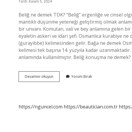
Tarih: Kasım 5, 2024
Beliğ ne demek TDK? “Beliğ” ergenliğe ve cinsel ol
mantıklı düşünme yeteneği geliştirmiş olmak anlamı
bir unvanı. Komutan, vali ve bey anlamına gelen bir 
eyaletin askeri ve idari şefi. Osmanlıca kurabiye ne demek? Osmanlı Türkçes
(ġurayibbe) kelimesinden gelir. Bağa ne demek Osm
kelimesi tek başına 14. yüzyıla kadar uzanmaktadır
anlamında kullanılmıştır. Beliğ konuşma ne demek
Beliğ
Devamını okuyun
Yorum Bırak
Osmanlıca
Ne
Demek
https://nguncel.com
https://beautician.com.tr
https: