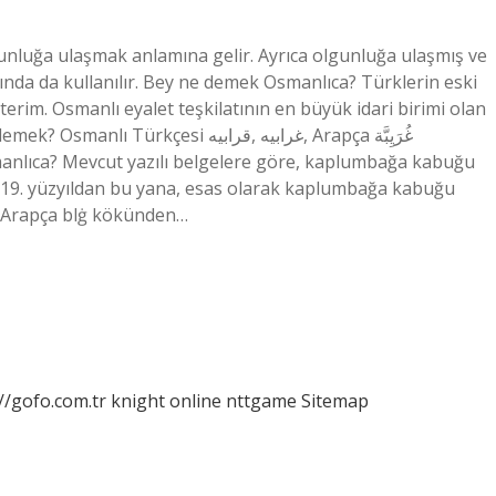
gunluğa ulaşmak anlamına gelir. Ayrıca olgunluğa ulaşmış ve
nda da kullanılır. Bey ne demek Osmanlıca? Türklerin eski
terim. Osmanlı eyalet teşkilatının en büyük idari birimi olan
i قرابیه‎, غرابیه‎, Arapça غُرَيِبَّة‎
anlıca? Mevcut yazılı belgelere göre, kaplumbağa kabuğu
. 19. yüzyıldan bu yana, esas olarak kaplumbağa kabuğu
? Arapça blġ kökünden…
//gofo.com.tr
knight online
nttgame
Sitemap