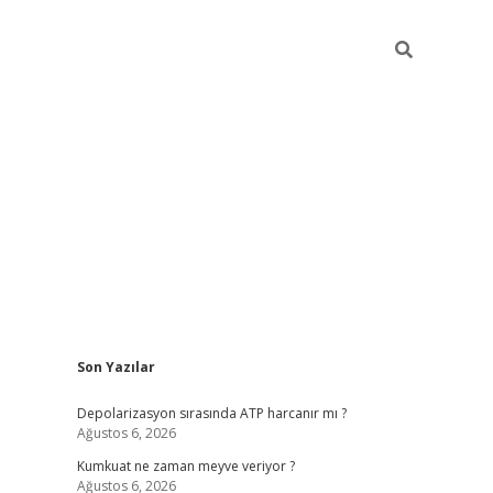
Sidebar
Son Yazılar
grandoperabet yeni gir
Depolarizasyon sırasında ATP harcanır mı ?
Ağustos 6, 2026
Kumkuat ne zaman meyve veriyor ?
Ağustos 6, 2026