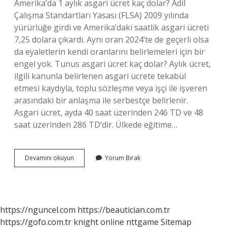
Amerika’da 1 aylık asgari ücret kaç dolar? Adil
Çalışma Standartları Yasası (FLSA) 2009 yılında
yürürlüğe girdi ve Amerika’daki saatlik asgari ücreti
7,25 dolara çıkardı. Aynı oran 2024’te de geçerli olsa
da eyaletlerin kendi oranlarını belirlemeleri için bir
engel yok. Tunus asgari ücret kaç dolar? Aylık ücret,
ilgili kanunla belirlenen asgari ücrete tekabül
etmesi kaydıyla, toplu sözleşme veya işçi ile işveren
arasındaki bir anlaşma ile serbestçe belirlenir.
Asgari ücret, ayda 40 saat üzerinden 246 TD ve 48
saat üzerinden 286 TD’dir. Ülkede eğitime…
Vietnam
Devamını okuyun
Yorum Bırak
Asgari
Ücret
Kaç
Dolar
https://nguncel.com
https://beautician.com.tr
https://gofo.com.tr
knight online
nttgame
Sitemap