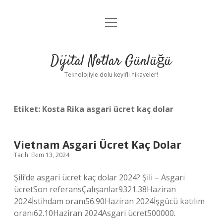
menüyü
Anasayfa
aç
Gizlilik Politikası
Dijital Notlar Günlüğü
Yasal Uyarı
Teknolojiyle dolu keyifli hikayeler!
Hakkımızda
Etiket:
Kosta Rika asgari ücret kaç dolar
Vietnam Asgari Ücret Kaç Dolar
Tarih: Ekim 13, 2024
Şili’de asgari ücret kaç dolar 2024? Şili – Asgari
ücretSon referansÇalışanlar9321.38Haziran
2024İstihdam oranı56.90Haziran 2024İşgücü katılım
oranı62.10Haziran 2024Asgari ücret500000.