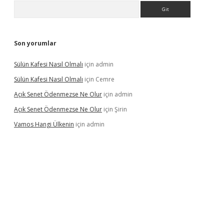
Arama
Son yorumlar
Sülün Kafesi Nasıl Olmalı
için
admin
Sülün Kafesi Nasıl Olmalı
için
Cemre
Açık Senet Ödenmezse Ne Olur
için
admin
Açık Senet Ödenmezse Ne Olur
için
Şirin
Vamos Hangi Ülkenin
için
admin
 yeni giriş