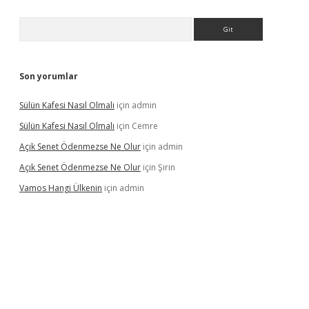
Arama
Son yorumlar
Sülün Kafesi Nasıl Olmalı
için
admin
Sülün Kafesi Nasıl Olmalı
için
Cemre
Açık Senet Ödenmezse Ne Olur
için
admin
Açık Senet Ödenmezse Ne Olur
için
Şirin
Vamos Hangi Ülkenin
için
admin
yeni giriş