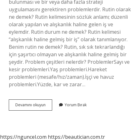
bulunması ve bir veya daha fazla strateji
uygulamasını gerektiren problemlerdir. Rutin olarak
ne demek? Rutin kelimesinin sözlük anlamı; düzenli
olarak yapılan ve alışkanlık haline gelen iş ve
eylemdir. Rutin durum ne demek? Rutin kelimesi
“alışkanlık haline gelmiş bir iş” olarak tanımlanıyor.
Benim rutin ne demek? Rutin, sık sık tekrarlandığı
için şaşırtıcı olmayan ve alışkanlık haline gelmiş bir
şeydir. Problem çeşitleri nelerdir? ProblemlerSayı ve
kesir problemleri.Yaş problemleri.Hareket
problemleri (mesafe/hız/zaman).İşçi ve havuz
problemleri.Yüzde, kar ve zarar…
Rutin
Devamını okuyun
Yorum Bırak
Olmayan
Ne
Demek
https://nguncel.com
https://beautician.com.tr