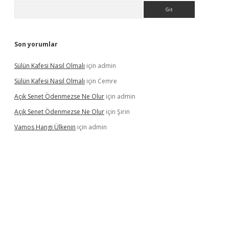
Arama
Son yorumlar
Sülün Kafesi Nasıl Olmalı
için
admin
Sülün Kafesi Nasıl Olmalı
için
Cemre
Açık Senet Ödenmezse Ne Olur
için
admin
Açık Senet Ödenmezse Ne Olur
için
Şirin
Vamos Hangi Ülkenin
için
admin
 yeni giriş