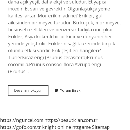
daha açık yeşil, daha ekşi ve suludur. Et yapısı
incedir. Et sarı ve gevrektir. Olgunlaştıkça yeme
kalitesi artar. Mor erik’in adı ne? Erikler, gül
ailesinden bir meyve türüdür. Bu küçük, mor meyve,
besinsel özellikleri ve benzersiz tadıyla öne çıkar.
Erikler, Asya kökenli bir bitkidir ve dünyanın her
yerinde yetiştirilir. Eriklerin sağlık üzerinde birçok
olumlu etkisi vardır. Erik çeşitleri hangileri?
TürlerKiraz eriği (Prunus cerasifera)Prunus
cocomilia.Prunus consociiflora.Avrupa eriği
(Prunus…
Içi
Devamını okuyun
Yorum Bırak
Kırmızı
Olan
Erik
Hangisi
https://nguncel.com
https://beautician.com.tr
https://gofo.com.tr
knight online
nttgame
Sitemap