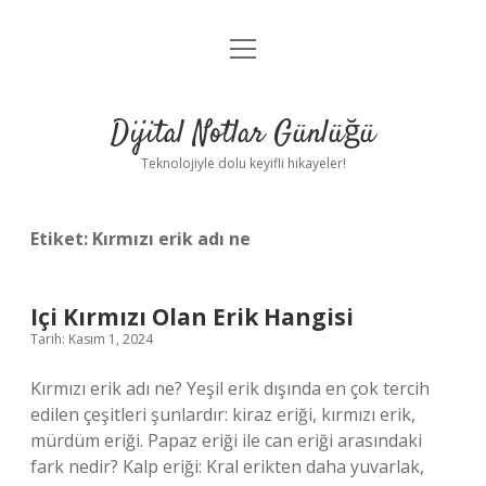
menüyü
Anasayfa
aç
Gizlilik Politikası
Dijital Notlar Günlüğü
Yasal Uyarı
Teknolojiyle dolu keyifli hikayeler!
Hakkımızda
Etiket:
Kırmızı erik adı ne
Içi Kırmızı Olan Erik Hangisi
Tarih: Kasım 1, 2024
Kırmızı erik adı ne? Yeşil erik dışında en çok tercih
edilen çeşitleri şunlardır: kiraz eriği, kırmızı erik,
mürdüm eriği. Papaz eriği ile can eriği arasındaki
fark nedir? Kalp eriği: Kral erikten daha yuvarlak,