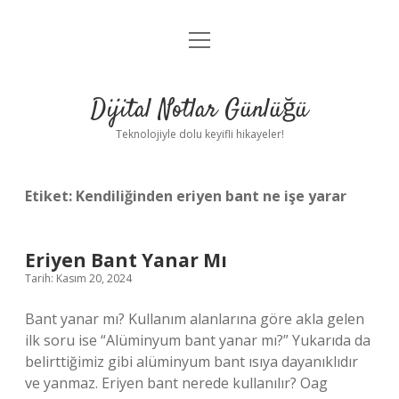
menüyü
Anasayfa
aç
Gizlilik Politikası
Dijital Notlar Günlüğü
Yasal Uyarı
Teknolojiyle dolu keyifli hikayeler!
Hakkımızda
Etiket:
Kendiliğinden eriyen bant ne işe yarar
Eriyen Bant Yanar Mı
Tarih: Kasım 20, 2024
Bant yanar mı? Kullanım alanlarına göre akla gelen
ilk soru ise “Alüminyum bant yanar mı?” Yukarıda da
belirttiğimiz gibi alüminyum bant ısıya dayanıklıdır
ve yanmaz. Eriyen bant nerede kullanılır? Oag