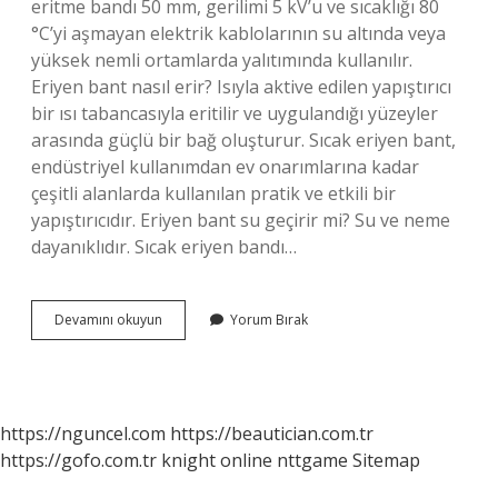
eritme bandı 50 mm, gerilimi 5 kV’u ve sıcaklığı 80
°C’yi aşmayan elektrik kablolarının su altında veya
yüksek nemli ortamlarda yalıtımında kullanılır.
Eriyen bant nasıl erir? Isıyla aktive edilen yapıştırıcı
bir ısı tabancasıyla eritilir ve uygulandığı yüzeyler
arasında güçlü bir bağ oluşturur. Sıcak eriyen bant,
endüstriyel kullanımdan ev onarımlarına kadar
çeşitli alanlarda kullanılan pratik ve etkili bir
yapıştırıcıdır. Eriyen bant su geçirir mi? Su ve neme
dayanıklıdır. Sıcak eriyen bandı…
Eriyen
Devamını okuyun
Yorum Bırak
Bant
Yanar
Mı
https://nguncel.com
https://beautician.com.tr
https://gofo.com.tr
knight online
nttgame
Sitemap