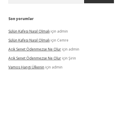
Son yorumlar
Sülün Kafesi Nasıl Olmalı
için
admin
Sülün Kafesi Nasıl Olmalı
için
Cemre
Açık Senet Ödenmezse Ne Olur
için
admin
Açık Senet Ödenmezse Ne Olur
için
Şirin
Vamos Hangi Ülkenin
için
admin
bet yeni giriş