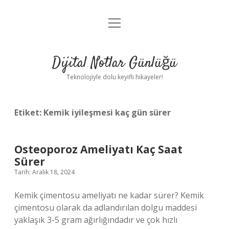
menüyü
Anasayfa
aç
Gizlilik Politikası
Dijital Notlar Günlüğü
Yasal Uyarı
Teknolojiyle dolu keyifli hikayeler!
Hakkımızda
Etiket:
Kemik iyileşmesi kaç gün sürer
Osteoporoz Ameliyatı Kaç Saat
Sürer
Tarih: Aralık 18, 2024
Kemik çimentosu ameliyatı ne kadar sürer? Kemik
çimentosu olarak da adlandırılan dolgu maddesi
yaklaşık 3-5 gram ağırlığındadır ve çok hızlı