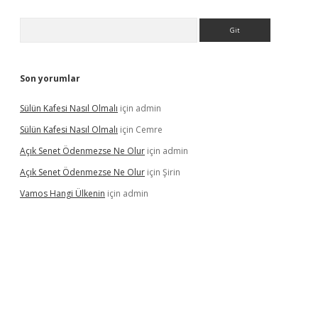
Arama
Son yorumlar
Sülün Kafesi Nasıl Olmalı
için
admin
Sülün Kafesi Nasıl Olmalı
için
Cemre
Açık Senet Ödenmezse Ne Olur
için
admin
Açık Senet Ödenmezse Ne Olur
için
Şirin
Vamos Hangi Ülkenin
için
admin
 yeni giriş