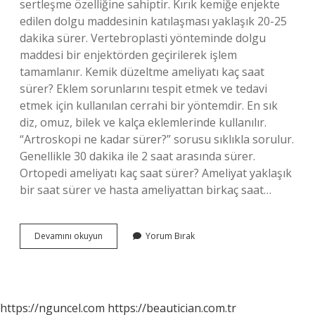
sertleşme özelliğine sahiptir. Kırık kemiğe enjekte
edilen dolgu maddesinin katılaşması yaklaşık 20-25
dakika sürer. Vertebroplasti yönteminde dolgu
maddesi bir enjektörden geçirilerek işlem
tamamlanır. Kemik düzeltme ameliyatı kaç saat
sürer? Eklem sorunlarını tespit etmek ve tedavi
etmek için kullanılan cerrahi bir yöntemdir. En sık
diz, omuz, bilek ve kalça eklemlerinde kullanılır.
“Artroskopi ne kadar sürer?” sorusu sıklıkla sorulur.
Genellikle 30 dakika ile 2 saat arasında sürer.
Ortopedi ameliyatı kaç saat sürer? Ameliyat yaklaşık
bir saat sürer ve hasta ameliyattan birkaç saat…
Osteoporoz
Devamını okuyun
Yorum Bırak
Ameliyatı
Kaç
Saat
Sürer
https://nguncel.com
https://beautician.com.tr