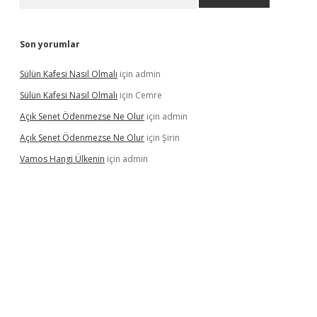
Son yorumlar
Sülün Kafesi Nasıl Olmalı
için
admin
Sülün Kafesi Nasıl Olmalı
için
Cemre
Açık Senet Ödenmezse Ne Olur
için
admin
Açık Senet Ödenmezse Ne Olur
için
Şirin
Vamos Hangi Ülkenin
için
admin
yeni giriş