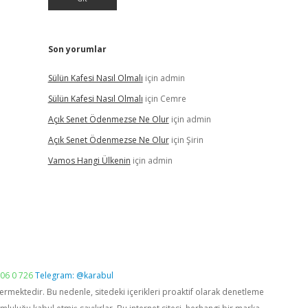
Son yorumlar
Sülün Kafesi Nasıl Olmalı
için
admin
Sülün Kafesi Nasıl Olmalı
için
Cemre
Açık Senet Ödenmezse Ne Olur
için
admin
Açık Senet Ödenmezse Ne Olur
için
Şirin
Vamos Hangi Ülkenin
için
admin
06 0 726
Telegram: @karabul
vermektedir. Bu nedenle, sitedeki içerikleri proaktif olarak denetleme