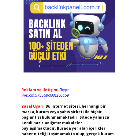
Reklam ve İletişim:
Skype:
live:.cid.575569c608265c69
Yasal Uyarı:
Bu internet sitesi, herhangi bir
marka, kurum veya şahıs şirketi ile hiçbir
bağlantısı bulunmamaktadır. Sitede yalnızca
kendi hazırladığımız makaleler
paylaşılmaktadır. Burada yer alan içerikler
haber niteliği taşımamakta olup, gerçek kurum