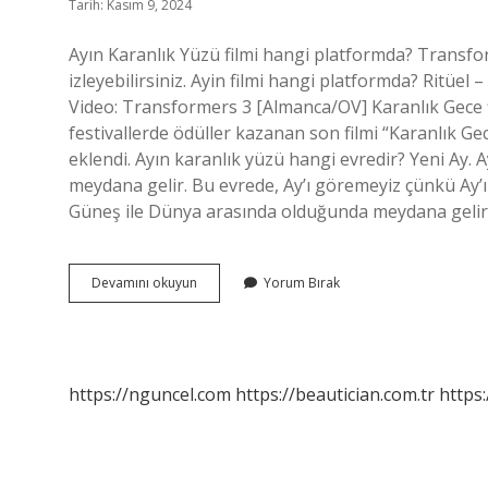
Tarih: Kasım 9, 2024
Ayın Karanlık Yüzü filmi hangi platformda? Transf
izleyebilirsiniz. Ayin filmi hangi platformda? Ritü
Video: Transformers 3 [Almanca/OV] Karanlık Gece f
festivallerde ödüller kazanan son filmi “Karanlık G
eklendi. Ayın karanlık yüzü hangi evredir? Yeni Ay. 
meydana gelir. Bu evrede, Ay’ı göremeyiz çünkü Ay’ın
Güneş ile Dünya arasında olduğunda meydana gelir.
Ayin
Devamını okuyun
Yorum Bırak
Karanlık
Yüzü
Filmi
Hangi
Platformda
https://nguncel.com
https://beautician.com.tr
https: