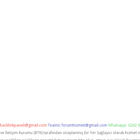
backlinkpaneli@gmail.com
Teams:
forumhizmeti@gmail.com
Whatsapp: 0262 6
i ve İletişim Kurumu (BTK) tarafından onaylanmış bir Yer Sağlayıcı olarak hizmet 