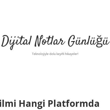
Dijital Notlar Günlüğü
Teknolojiyle dolu keyifli hikayeler!
Filmi Hangi Platformda