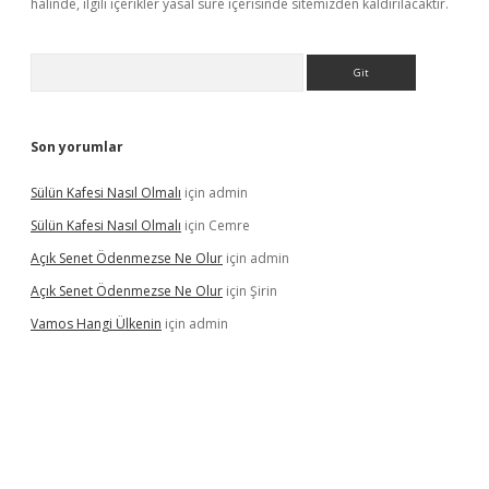
halinde, ilgili içerikler yasal süre içerisinde sitemizden kaldırılacaktır.
Arama
Son yorumlar
Sülün Kafesi Nasıl Olmalı
için
admin
Sülün Kafesi Nasıl Olmalı
için
Cemre
Açık Senet Ödenmezse Ne Olur
için
admin
Açık Senet Ödenmezse Ne Olur
için
Şirin
Vamos Hangi Ülkenin
için
admin