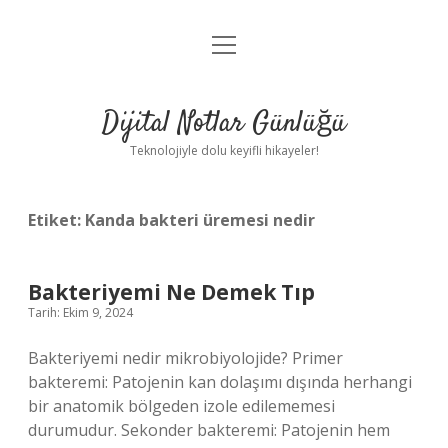
menüyü
Anasayfa
aç
Gizlilik Politikası
Dijital Notlar Günlüğü
Yasal Uyarı
Teknolojiyle dolu keyifli hikayeler!
Hakkımızda
Etiket:
Kanda bakteri üremesi nedir
Bakteriyemi Ne Demek Tıp
Tarih: Ekim 9, 2024
Bakteriyemi nedir mikrobiyolojide? Primer
bakteremi: Patojenin kan dolaşımı dışında herhangi
bir anatomik bölgeden izole edilememesi
durumudur. Sekonder bakteremi: Patojenin hem