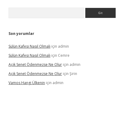
Arama
Son yorumlar
Sülün Kafesi Nasıl Olmalı
için
admin
Sülün Kafesi Nasıl Olmalı
için
Cemre
Açık Senet Ödenmezse Ne Olur
için
admin
Açık Senet Ödenmezse Ne Olur
için
Şirin
Vamos Hangi Ülkenin
için
admin
yeni giriş