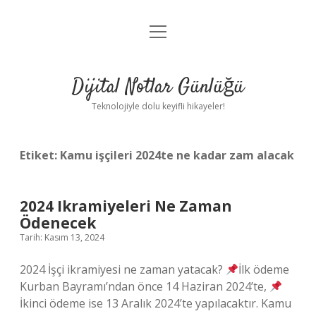
menüyü
Anasayfa
aç
Gizlilik Politikası
Dijital Notlar Günlüğü
Yasal Uyarı
Teknolojiyle dolu keyifli hikayeler!
Hakkımızda
Etiket:
Kamu işçileri 2024te ne kadar zam alacak
2024 Ikramiyeleri Ne Zaman
Ödenecek
Tarih: Kasım 13, 2024
2024 İşçi ikramiyesi ne zaman yatacak?
İlk ödeme
Kurban Bayramı’ndan önce 14 Haziran 2024’te,
İkinci ödeme ise 13 Aralık 2024’te yapılacaktır. Kamu