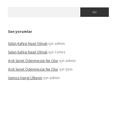
Arama
Son yorumlar
Sülün Kafesi Nasıl Olmalı
için
admin
Sülün Kafesi Nasıl Olmalı
için
Cemre
Açık Senet Ödenmezse Ne Olur
için
admin
Açık Senet Ödenmezse Ne Olur
için
Şirin
Vamos Hangi Ülkenin
için
admin
 yeni giriş