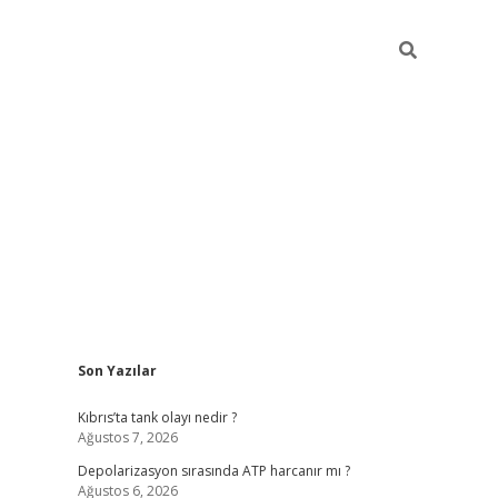
Sidebar
Son Yazılar
grandoperabet yeni giri
Kıbrıs’ta tank olayı nedir ?
Ağustos 7, 2026
Depolarizasyon sırasında ATP harcanır mı ?
Ağustos 6, 2026