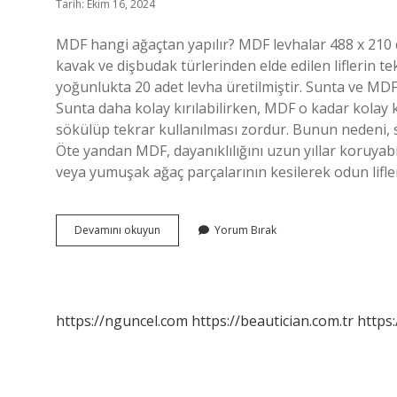
Tarih: Ekim 16, 2024
MDF hangi ağaçtan yapılır? MDF levhalar 488 x 210 
kavak ve dişbudak türlerinden elde edilen liflerin te
yoğunlukta 20 adet levha üretilmiştir. Sunta ve MDF
Sunta daha kolay kırılabilirken, MDF o kadar kolay 
sökülüp tekrar kullanılması zordur. Bunun nedeni, 
Öte yandan MDF, dayanıklılığını uzun yıllar koruyabi
veya yumuşak ağaç parçalarının kesilerek odun lif
Mdf
Devamını okuyun
Yorum Bırak
Hangi
Tür
Ahşaptır
https://nguncel.com
https://beautician.com.tr
https: