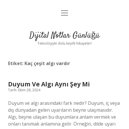
menüyü
Anasayfa
aç
Gizlilik Politikası
Dijital Notlar Günlüğü
Yasal Uyarı
Teknolojiyle dolu keyifli hikayeler!
Hakkımızda
Etiket:
Kaç çeşit algı vardır
Duyum Ve Algı Aynı Şey Mi
Tarih: Ekim 28, 2024
Duyum ve algı arasındaki fark nedir? Duyum, iç veya
dış dünyadan gelen uyarıların beyne ulaşmasıdır.
Algı, beyne ulaşan bu duyumlara anlam vermek ve
onları tanımak anlamına gelir. Örneğin, dilde uyarı