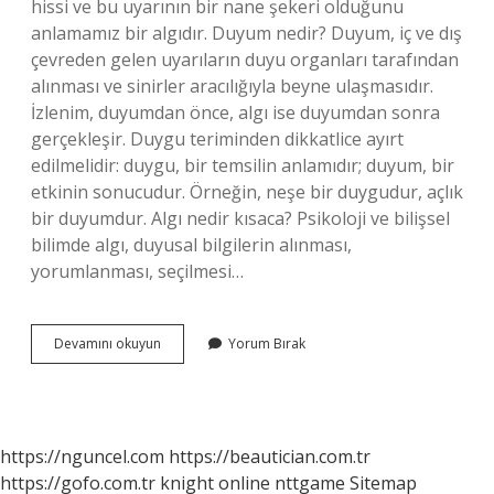
hissi ve bu uyarının bir nane şekeri olduğunu
anlamamız bir algıdır. Duyum nedir? Duyum, iç ve dış
çevreden gelen uyarıların duyu organları tarafından
alınması ve sinirler aracılığıyla beyne ulaşmasıdır.
İzlenim, duyumdan önce, algı ise duyumdan sonra
gerçekleşir. Duygu teriminden dikkatlice ayırt
edilmelidir: duygu, bir temsilin anlamıdır; duyum, bir
etkinin sonucudur. Örneğin, neşe bir duygudur, açlık
bir duyumdur. Algı nedir kısaca? Psikoloji ve bilişsel
bilimde algı, duyusal bilgilerin alınması,
yorumlanması, seçilmesi…
Duyum
Devamını okuyun
Yorum Bırak
Ve
Algı
Aynı
Şey
Mi
https://nguncel.com
https://beautician.com.tr
https://gofo.com.tr
knight online
nttgame
Sitemap