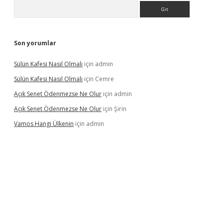
Arama
Son yorumlar
Sülün Kafesi Nasıl Olmalı
için
admin
Sülün Kafesi Nasıl Olmalı
için
Cemre
Açık Senet Ödenmezse Ne Olur
için
admin
Açık Senet Ödenmezse Ne Olur
için
Şirin
Vamos Hangi Ülkenin
için
admin
 yeni giriş