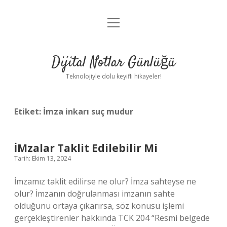
menüyü
Anasayfa
aç
Gizlilik Politikası
Dijital Notlar Günlüğü
Yasal Uyarı
Teknolojiyle dolu keyifli hikayeler!
Hakkımızda
Etiket:
İmza inkarı suç mudur
İMzalar Taklit Edilebilir Mi
Tarih: Ekim 13, 2024
İmzamız taklit edilirse ne olur? İmza sahteyse ne
olur? İmzanın doğrulanması imzanın sahte
olduğunu ortaya çıkarırsa, söz konusu işlemi
gerçekleştirenler hakkında TCK 204 “Resmi belgede