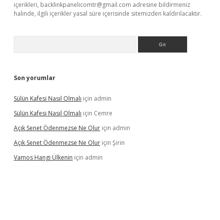
içerikleri,
backlinkpanelicomtr@gmail.com
adresine bildirmeniz
halinde, ilgili içerikler yasal süre içerisinde sitemizden kaldırılacaktır.
Arama
Son yorumlar
Sülün Kafesi Nasıl Olmalı
için
admin
Sülün Kafesi Nasıl Olmalı
için
Cemre
Açık Senet Ödenmezse Ne Olur
için
admin
Açık Senet Ödenmezse Ne Olur
için
Şirin
Vamos Hangi Ülkenin
için
admin