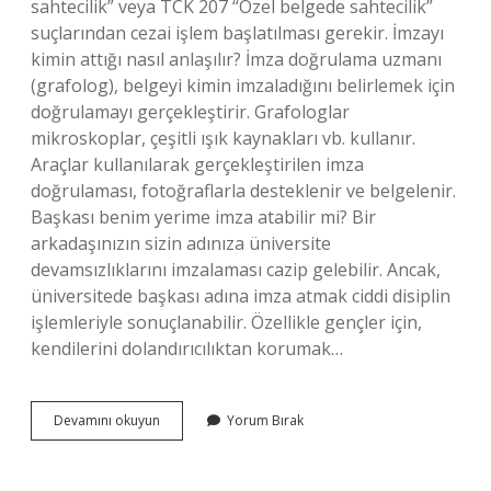
sahtecilik” veya TCK 207 “Özel belgede sahtecilik”
suçlarından cezai işlem başlatılması gerekir. İmzayı
kimin attığı nasıl anlaşılır? İmza doğrulama uzmanı
(grafolog), belgeyi kimin imzaladığını belirlemek için
doğrulamayı gerçekleştirir. Grafologlar
mikroskoplar, çeşitli ışık kaynakları vb. kullanır.
Araçlar kullanılarak gerçekleştirilen imza
doğrulaması, fotoğraflarla desteklenir ve belgelenir.
Başkası benim yerime imza atabilir mi? Bir
arkadaşınızın sizin adınıza üniversite
devamsızlıklarını imzalaması cazip gelebilir. Ancak,
üniversitede başkası adına imza atmak ciddi disiplin
işlemleriyle sonuçlanabilir. Özellikle gençler için,
kendilerini dolandırıcılıktan korumak…
İMzalar
Devamını okuyun
Yorum Bırak
Taklit
Edilebilir
Mi