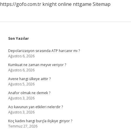
https://gofo.com.tr
knight online
nttgame
Sitemap
Sidebar
Son Yazılar
Depolarizasyon sırasında ATP harcanır mı ?
Ağustos 6, 2026
Kumkuat ne zaman meyve veriyor ?
Ağustos 6, 2026
Avene hangi ülkeye aittir ?
Ağustos 5, 2026
Anafor olmak ne demek ?
Ağustos 3, 2026
Acı kavunun yan etkileri nelerdir ?
Ağustos 3, 2026
Koç kadını hangi burçla ilişkiye giriyor ?
Temmuz 27, 2026