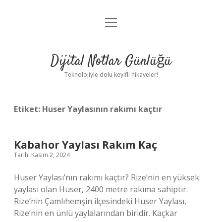
menüyü
Anasayfa
aç
Gizlilik Politikası
Dijital Notlar Günlüğü
Yasal Uyarı
Teknolojiyle dolu keyifli hikayeler!
Hakkımızda
Etiket:
Huser Yaylasının rakımı kaçtır
Kabahor Yaylası Rakım Kaç
Tarih: Kasım 2, 2024
Huser Yaylası’nın rakımı kaçtır? Rize’nin en yüksek
yaylası olan Huser, 2400 metre rakıma sahiptir.
Rize’nin Çamlıhemşin ilçesindeki Huser Yaylası,
Rize’nin en ünlü yaylalarından biridir. Kaçkar