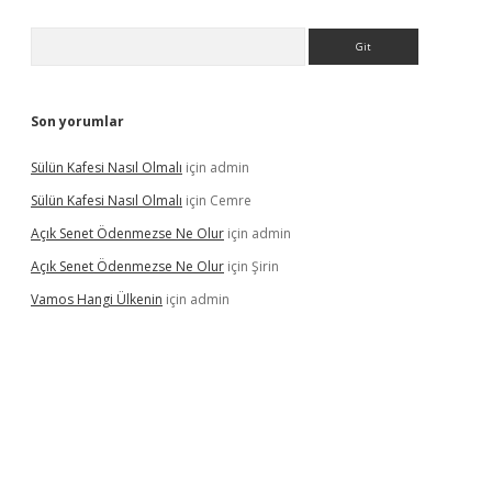
Arama
Son yorumlar
Sülün Kafesi Nasıl Olmalı
için
admin
Sülün Kafesi Nasıl Olmalı
için
Cemre
Açık Senet Ödenmezse Ne Olur
için
admin
Açık Senet Ödenmezse Ne Olur
için
Şirin
Vamos Hangi Ülkenin
için
admin
t yeni giriş