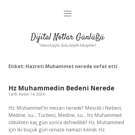
menüyü
Anasayfa
aç
Gizlilik Politikası
Dijital Notlar Günlüğü
Yasal Uyarı
Teknolojiyle dolu keyifli hikayeler!
Hakkımızda
Etiket:
Hazreti Muhammet nerede vefat etti
Hz Muhammedin Bedeni Nerede
Tarih: Kasım 14, 2024
Hz. Muhammet’in mezarı nerede? Mescid-i Nebevi,
Medine, su… Türbesi, Medine, su… Hz Muhammed
öldükten kaç gün sonra defnedildi? Hz. Muhammed
için iki buçuk gün cenaze namazı kılındı. Hz.