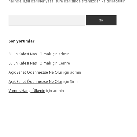
halinde, ilgili içerikler yasal süre içerisinde sitemizden kaldırılacaktır.
Arama
Son yorumlar
Sülün Kafesi Nasıl Olmalı
için
admin
Sülün Kafesi Nasıl Olmalı
için
Cemre
Açık Senet Ödenmezse Ne Olur
için
admin
Açık Senet Ödenmezse Ne Olur
için
Şirin
Vamos Hangi Ülkenin
için
admin