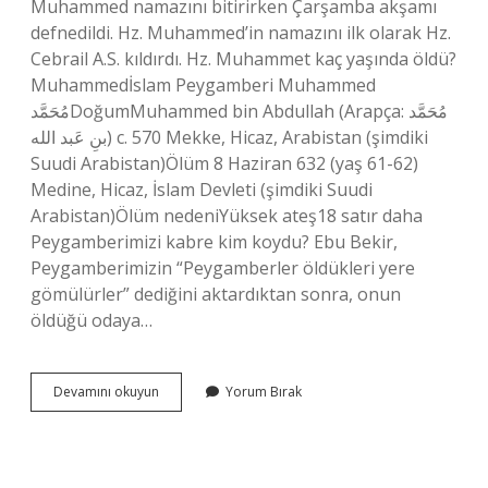
Muhammed namazını bitirirken Çarşamba akşamı
defnedildi. Hz. Muhammed’in namazını ilk olarak Hz.
Cebrail A.S. kıldırdı. Hz. Muhammet kaç yaşında öldü?
Muhammedİslam Peygamberi Muhammed
مُحَمَّدDoğumMuhammed bin Abdullah (Arapça: مُحَمَّد
بنِ عَبد الله) c. 570 Mekke, Hicaz, Arabistan (şimdiki
Suudi Arabistan)Ölüm 8 Haziran 632 (yaş 61-62)
Medine, Hicaz, İslam Devleti (şimdiki Suudi
Arabistan)Ölüm nedeniYüksek ateş18 satır daha
Peygamberimizi kabre kim koydu? Ebu Bekir,
Peygamberimizin “Peygamberler öldükleri yere
gömülürler” dediğini aktardıktan sonra, onun
öldüğü odaya…
Hz
Devamını okuyun
Yorum Bırak
Muhammedin
Bedeni
Nerede