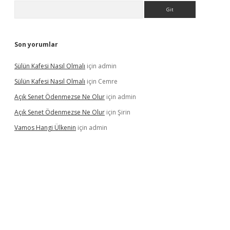
Arama
Son yorumlar
Sülün Kafesi Nasıl Olmalı
için
admin
Sülün Kafesi Nasıl Olmalı
için
Cemre
Açık Senet Ödenmezse Ne Olur
için
admin
Açık Senet Ödenmezse Ne Olur
için
Şirin
Vamos Hangi Ülkenin
için
admin
yeni giriş