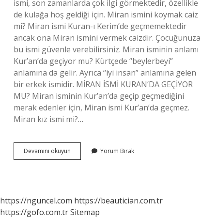
ismi, son zamanlarda çok ilgi görmektedir, özellikle
de kulağa hoş geldiği için. Miran ismini koymak caiz
mi? Miran ismi Kuran-ı Kerim’de geçmemektedir
ancak ona Miran ismini vermek caizdir. Çocuğunuza
bu ismi güvenle verebilirsiniz. Miran isminin anlamı
Kur’an’da geçiyor mu? Kürtçede “beylerbeyi”
anlamına da gelir. Ayrıca “iyi insan” anlamına gelen
bir erkek ismidir. MİRAN İSMİ KURAN’DA GEÇİYOR
MU? Miran isminin Kur’an’da geçip geçmediğini
merak edenler için, Miran ismi Kur’an’da geçmez.
Miran kız ismi mi?…
Miran
Devamını okuyun
Yorum Bırak
Isminin
Yanına
Ne
Gider
https://nguncel.com
https://beautician.com.tr
https://gofo.com.tr
Sitemap