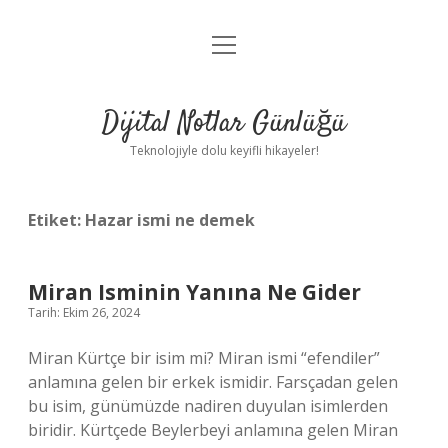
menüyü
Anasayfa
aç
Gizlilik Politikası
Dijital Notlar Günlüğü
Yasal Uyarı
Teknolojiyle dolu keyifli hikayeler!
Hakkımızda
Etiket:
Hazar ismi ne demek
Miran Isminin Yanına Ne Gider
Tarih: Ekim 26, 2024
Miran Kürtçe bir isim mi? Miran ismi “efendiler”
anlamına gelen bir erkek ismidir. Farsçadan gelen
bu isim, günümüzde nadiren duyulan isimlerden
biridir. Kürtçede Beylerbeyi anlamına gelen Miran