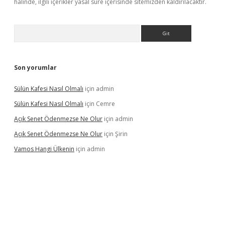
halinde, ilgili içerikler yasal süre içerisinde sitemizden kaldırılacaktır.
Arama
Son yorumlar
Sülün Kafesi Nasıl Olmalı
için
admin
Sülün Kafesi Nasıl Olmalı
için
Cemre
Açık Senet Ödenmezse Ne Olur
için
admin
Açık Senet Ödenmezse Ne Olur
için
Şirin
Vamos Hangi Ülkenin
için
admin